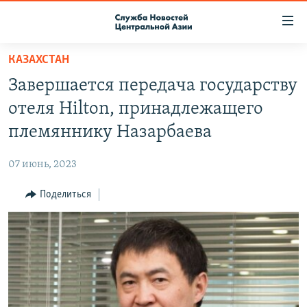
Ссылки
доступа
Вернуться
КАЗАХСТАН
к
О ПРОЕКТЕ
Завершается передача государству
основному
ПОДПИСКА
содержанию
отеля Hilton, принадлежащего
КОНТАКТЫ
Вернутся
племяннику Назарбаева
к
RFE/RL ДИРЕКТ
главной
07 июнь, 2023
НАСТОЯЩЕЕ ВРЕМЯ
навигации
Вернутся
Поделиться
МИГРАНТ МЕДИА
к
поиску