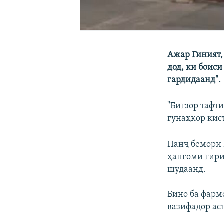
Ажар Гиният,
дод, ки боис
гардидаанд".
"Бигзор тафт
гунаҳкор кист
Панҷ бемори
ҳангоми гири
шудаанд.
Бино ба фарм
вазифадор ас