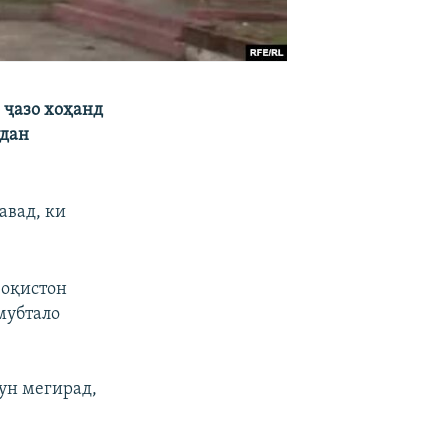
 ҷазо хоҳанд
удан
авад, ки
зоқистон
мубтало
хун мегирад,