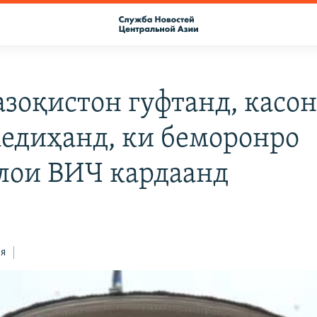
азоқистон гуфтанд, касо
медиҳанд, ки беморонро
лои ВИЧ кардаанд
ся