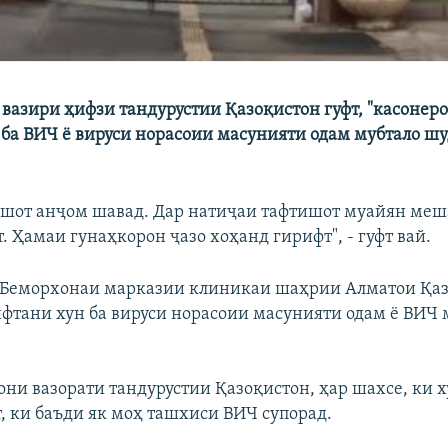
 вазири ҳифзи тандурустии Қазоқистон гуфт, "касонеро
и ба ВИЧ ё вируси норасоии масунияти одам мубтало ш
ишот анҷом шавад. Дар натиҷаи тафтишот муайян меш
. Ҳамаи гунаҳкорон ҷазо хоҳанд гирифт", - гуфт вай.
 Беморхонаи марказии клиникаи шаҳрии Алматои Қа
фтани хун ба вируси норасоии масунияти одам ё ВИЧ 
они вазорати тандурустии Қазоқистон, ҳар шахсе, ки 
т, ки баъди як моҳ ташхиси ВИЧ супорад.