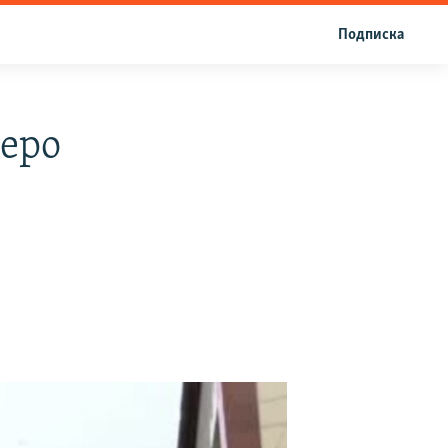
Подписка
неро