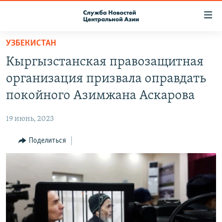
Ссылки
доступа
Вернуться
УЗБЕКИСТАН
к
О ПРОЕКТЕ
Кыргызстанская правозащитная
основному
ПОДПИСКА
содержанию
организация призвала оправдать
КОНТАКТЫ
Вернутся
покойного Азимжана Аскарова
к
RFE/RL ДИРЕКТ
главной
19 июнь, 2023
НАСТОЯЩЕЕ ВРЕМЯ
навигации
Вернутся
Поделиться
МИГРАНТ МЕДИА
к
поиску