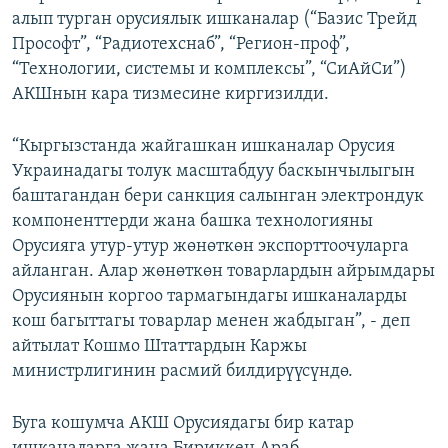
алып турган орусиялык ишканалар (“Базис Трейд
Прософт”, “Радиотехснаб”, “Регион-проф”,
“Технологии, системы и комплексы”, “СиАйСи”)
АКШнын кара тизмесине киргизилди.
“Кыргызстанда жайгашкан ишканалар Орусия
Украинадагы толук масштабдуу баскынчылыгын
баштагандан бери санкция салынган электрондук
компоненттерди жана башка технологияны
Орусияга утур-утур жөнөткөн экспорттоочуларга
айланган. Алар жөнөткөн товарлардын айрымдары
Орусиянын коргоо тармагындагы ишканаларды
кош багыттагы товарлар менен жабдыган”, - деп
айтылат Кошмо Штаттардын Каржы
министрлигинин расмий билдирүүсүндө.
Буга кошумча АКШ Орусиядагы бир катар