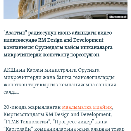
"Азаттык" радиосунун июнь айындагы видео
иликтөөсүндө RM Design and Development
компаниясы Орусиядагы кайсы ишканаларга
микрочиптерди жөнөткөнү көрсөтүлгөн.
АКШнын Каржы министрлиги Орусияга
микрочиптерди жана башка технологияларды
жөнөткөн төрт кыргыз компаниясына санкция
салды.
20-июлда жарыяланган
маалыматка ылайык
,
Кыргызстандагы RM Design and Development,
“ГТМЕ Технологии”, “Прогресс лидер” жана
“Карголайн” компанияларына жана алардан товар