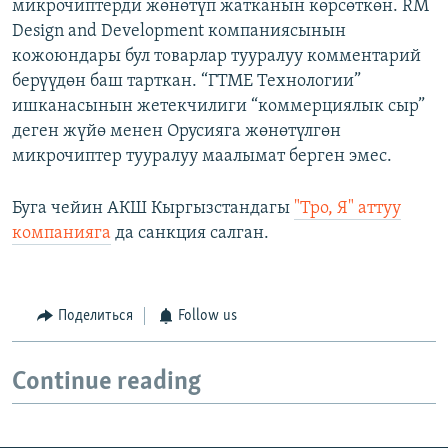
микрочиптерди жөнөтүп жатканын көрсөткөн. RM
Design and Development компаниясынын
кожоюндары бул товарлар тууралуу комментарий
берүүдөн баш тарткан. “ГТМЕ Технологии”
ишканасынын жетекчилиги “коммерциялык сыр”
деген жүйө менен Орусияга жөнөтүлгөн
микрочиптер тууралуу маалымат берген эмес.
Буга чейин АКШ Кыргызстандагы
"Тро, Я" аттуу
компанияга
да санкция салган.
Поделиться
Follow us
Continue reading