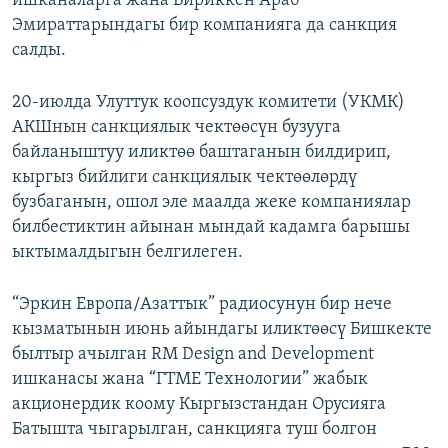
ишканаларга жана Бириккен Араб
Эмираттарындагы бир компанияга да санкция
салды.
20-июлда Улуттук коопсуздук комитети (УКМК)
АКШнын санкциялык чектөөсүн бузууга
байланыштуу иликтөө баштаганын билдирип,
кыргыз бийлиги санкциялык чектөөлөрдү
бузбаганын, ошол эле маалда жеке компаниялар
билбестиктин айынан мындай кадамга барышы
ыктымалдыгын белгилеген.
“Эркин Европа/Азаттык” радиосунун бир нече
кызматынын июнь айындагы иликтөөсү Бишкекте
былтыр ачылган RM Design and Development
ишканасы жана “ГТМЕ Технологии” жабык
акционердик коому Кыргызстандан Орусияга
Батышта чыгарылган, санкцияга туш болгон