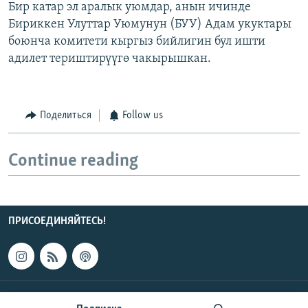
Бир катар эл аралык уюмдар, анын ичинде
Бириккен Улуттар Уюмунун (БУУ) Адам укуктары
боюнча комитети кыргыз бийлигин бул ишти
адилет териштирүүгө чакырышкан.
Поделиться
Follow us
Continue reading
ПРИСОЕДИНЯЙТЕСЬ!
КОНТАКТЫ