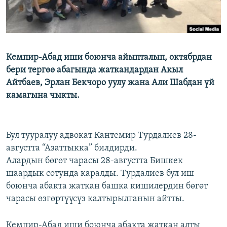
Кемпир-Абад иши боюнча айыпталып, октябрдан
бери тергөө абагында жаткандардан Акыл
Айтбаев, Эрлан Бекчоро уулу жана Али Шабдан үй
камагына чыкты.
Бул тууралуу адвокат Кантемир Турдалиев 28-
августта “Азаттыкка” билдирди.
Алардын бөгөт чарасы 28-августта Бишкек
шаардык сотунда каралды. Турдалиев бул иш
боюнча абакта жаткан башка кишилердин бөгөт
чарасы өзгөртүүсүз калтырылганын айтты.
Кемпир-Абад иши боюнча абакта жаткан алты