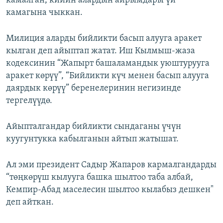
камалган, кийин алардын айрымдары үй
камагына чыккан.
Милиция аларды бийликти басып алууга аракет
кылган деп айыптап жатат. Иш Кылмыш-жаза
кодексинин “Жапырт башаламандык уюштурууга
аракет көрүү”, “Бийликти күч менен басып алууга
даярдык көрүү” беренелеринин негизинде
тергелүүдө.
Айыпталгандар бийликти сындаганы үчүн
куугунтукка кабылганын айтып жатышат.
Ал эми президент Садыр Жапаров кармалгандарды
“төңкөрүш кылууга башка шылтоо таба албай,
Кемпир-Абад маселесин шылтоо кылабыз дешкен"
деп айткан.