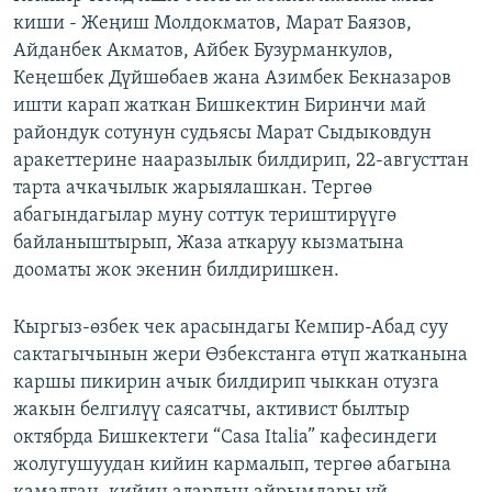
киши - Жеңиш Молдокматов, Марат Баязов,
Айданбек Акматов, Айбек Бузурманкулов,
Кеңешбек Дүйшөбаев жана Азимбек Бекназаров
ишти карап жаткан Бишкектин Биринчи май
райондук сотунун судьясы Марат Сыдыковдун
аракеттерине нааразылык билдирип, 22-августтан
тарта ачкачылык жарыялашкан. Тергөө
абагындагылар муну соттук териштирүүгө
байланыштырып, Жаза аткаруу кызматына
дооматы жок экенин билдиришкен.
Кыргыз-өзбек чек арасындагы Кемпир-Абад суу
сактагычынын жери Өзбекстанга өтүп жатканына
каршы пикирин ачык билдирип чыккан отузга
жакын белгилүү саясатчы, активист былтыр
октябрда Бишкектеги “Casa Italia” кафесиндеги
жолугушуудан кийин кармалып, тергөө абагына