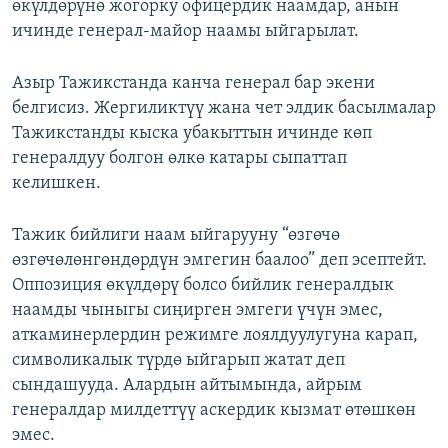
өкүлдөрүнө жогорку офицердик наамдар, анын
ичинде генерал-майор наамы ыйгарылат.
Азыр Тажикстанда канча генерал бар экени
белгисиз. Жергиликтүү жана чет элдик басылмалар
Тажикстанды кыска убакыттын ичинде көп
генералдуу болгон өлкө катары сыпаттап
келишкен.
Тажик бийлиги наам ыйгарууну “өзгөчө
өзгөчөлөнгөндөрдүн эмгегин баалоо” деп эсептейт.
Оппозиция өкүлдөрү болсо бийлик генералдык
наамды чыныгы сиңирген эмгеги үчүн эмес,
аткаминерлердин режимге лоялдуулугуна карап,
символикалык түрдө ыйгарып жатат деп
сындашууда. Алардын айтымында, айрым
генералдар милдеттүү аскердик кызмат өтөшкөн
эмес.