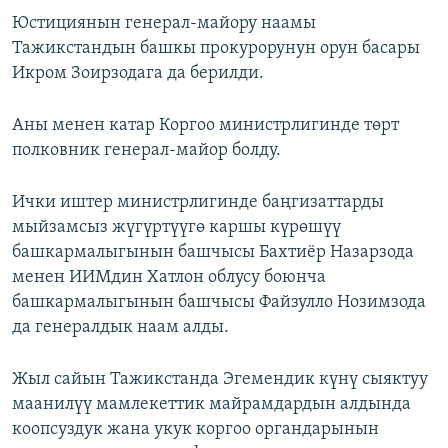
Юстициянын генерал-майору наамы
Тажикстандын башкы прокурорунун орун басары
Икром Зоирзодага да берилди.
Аны менен катар Коргоо министрлигинде төрт
полковник генерал-майор болду.
Ички иштер министрлигинде баңгизаттарды
мыйзамсыз жүгүртүүгө каршы күрөшүү
башкармалыгынын башчысы Бахтиёр Назарзода
менен ИИМдин Хатлон облусу боюнча
башкармалыгынын башчысы Файзулло Нозимзода
да генералдык наам алды.
Жыл сайын Тажикстанда Эгемендик күнү сыяктуу
маанилүү мамлекеттик майрамдардын алдында
коопсуздук жана укук коргоо органдарынын