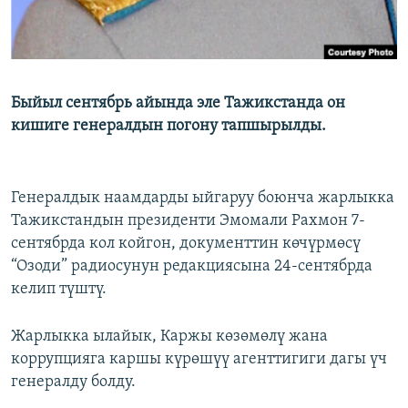
Быйыл сентябрь айында эле Тажикстанда он
кишиге генералдын погону тапшырылды.
Генералдык наамдарды ыйгаруу боюнча жарлыкка
Тажикстандын президенти Эмомали Рахмон 7-
сентябрда кол койгон, документтин көчүрмөсү
“Озоди” радиосунун редакциясына 24-сентябрда
келип түштү.
Жарлыкка ылайык, Каржы көзөмөлү жана
коррупцияга каршы күрөшүү агенттигиги дагы үч
генералду болду.