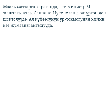
Маалыматтарга караганда, экс-министр 31
жаштагы аялы Салтанат Нукенованы өлтүргөн деп
шектелүүдө. Ал күйөөсүнүн ур-токмогунан кийин
көз жумганы айтылууда.