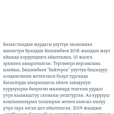
Казакстандын мурдагы улуттук экономика
министри Куандык Бишимбаев 2018-жылдын март
айында коррупцияга айыпталып, 10 жылга
эркинен ажыратылган. Тергөөнүн версиясына
ылайык, Бишимбаев "Байтерек" улуттук башкаруу
холдингинин жетекчиси болуп турганда
Кызылорда шаарындагы айнек заводунун
курулушуна бөлүнгөн миллиард теңгени уурдоо
үчүн кылмыштуу схеманы уюштурган. Ал курулуш
компанияларын тапшырык менен камсыз кылуу
үчүн пара алган деп айыпталган. 2019-жылдын