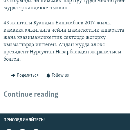
октябрында Бишимбаев шарттуу түрдө мөөнөтүнөн
мурда эркиндикке чыккан.
43 жаштагы Куандык Бишимбаев 2017-жылы
камакка алынганга чейин мамлекеттик аппаратта
жана квазимамлекеттик сектордо жогорку
кызматтарда иштеген. Андан мурда ал экс-
президент Нурсултан Назарбаевдин жардамчысы
болгон.
Поделиться
Follow us
Continue reading
ПРИСОЕДИНЯЙТЕСЬ!