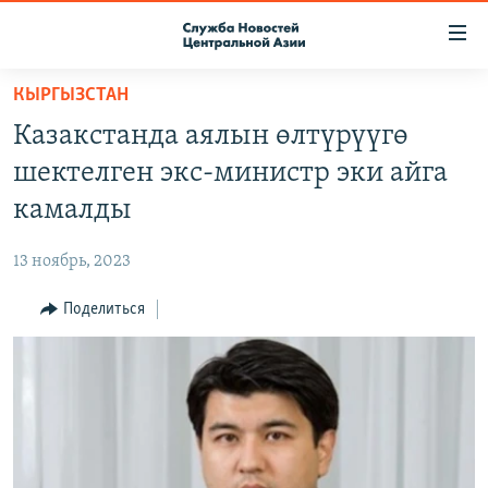
Ссылки
доступа
Вернуться
КЫРГЫЗСТАН
к
О ПРОЕКТЕ
Казакстанда аялын өлтүрүүгө
основному
ПОДПИСКА
содержанию
шектелген экс-министр эки айга
КОНТАКТЫ
Вернутся
камалды
к
RFE/RL ДИРЕКТ
главной
13 ноябрь, 2023
НАСТОЯЩЕЕ ВРЕМЯ
навигации
Вернутся
Поделиться
МИГРАНТ МЕДИА
к
поиску