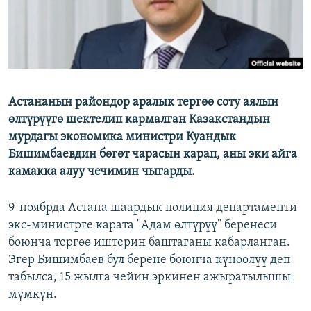
Астананын райондор аралык тергөө соту аялын
өлтүрүүгө шектелип кармалган Казакстандын
мурдагы экономика министри Куандык
Бишимбаевдин бөгөт чарасын карап, аны эки айга
камакка алуу чечимин чыгарды.
9-ноябрда Астана шаардык полиция департаменти
экс-министрге карата "Адам өлтүрүү" беренеси
боюнча тергөө иштерин баштаганы кабарланган.
Эгер Бишимбаев бул берене боюнча күнөөлүү деп
табылса, 15 жылга чейин эркинен ажыратылышы
мүмкүн.