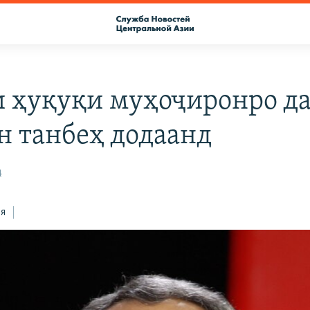
 ҳуқуқи муҳоҷиронро д
н танбеҳ додаанд
4
ся