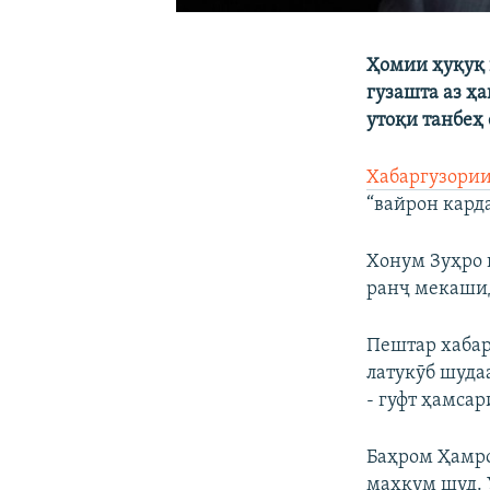
Ҳомии ҳуқуқ 
гузашта аз ҳ
утоқи танбеҳ
Хабаргузори
“вайрон кард
Хонум Зуҳро г
ранҷ мекашид,
Пештар хабар
латукӯб шудаа
- гуфт ҳамса
Баҳром Ҳамрое
маҳкум шуд. 