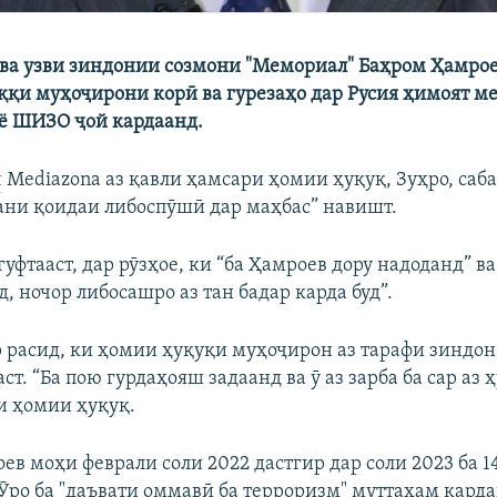
ва узви зиндонии созмони "Мемориал" Баҳром Ҳамрое
аққи муҳоҷирони корӣ ва гурезаҳо дар Русия ҳимоят ме
 ё ШИЗО ҷой кардаанд.
и
Mediazona аз қавли ҳамсари ҳомии ҳуқуқ, Зуҳро, саб
ани қоидаи либоспӯшӣ дар маҳбас” навишт.
уфтааст, дар рӯзҳое, ки “ба Ҳамроев дору надоданд” ва 
 ночор либосашро аз тан бадар карда буд”.
 расид, ки ҳомии ҳуқуқи муҳоҷирон аз тарафи зиндо
ст. “Ба пою гурдаҳояш задаанд ва ӯ аз зарба ба сар аз 
ри ҳомии ҳуқуқ.
в моҳи феврали соли 2022 дастгир дар соли 2023 ба 1
Ӯро ба "даъвати оммавӣ ба терроризм" муттаҳам карда