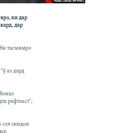
вро, ки дар
кард, дар
аби тасмимро
“ӯ аз дард
нбонҳо
ҳуш рафтааст",
4 сол зиндон
нд.