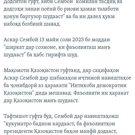
Додситон гуфт, айби Сембой "комилан тасдиқ ва
додгоҳи зинаи поёнӣ бо риояи ҳамаи талаботи
қонун баргузор шудааст" ва ба ин далел ҳукм
набояд бозбинӣ шавад.
Аскар Сембой 13 майи соли 2023 бо моддаи
"ширкат дар созмоне, ки фаъолияташ манъ
шудааст" ба ҳабс гирифта шуд.
Мақомоти Қазоқистон гуфтанд, дар саҳифаҳои
Аскар Сембой дар шабакаҳои иҷтимоӣ навиштаҳое
ба ҷонибдорӣ аз ҳаракати "Интихоби демократии
Қазоқистон" дида мешавад. Фаъолияти ин ҳаракат
дар Қазоқистон манъ шудааст.
Тафтишот гуфта буд, Сембой дар навиштаҳояш
"ҳукуматро бадном кардааст, ба фаъолиятҳои
президенти Қазоқистон баҳои манфӣ додааст,