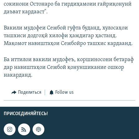
сокинони Остонаро ба гирдиҳамоии ғайриқонунӣ
даъват кардааст".
Вакили мудофеи Сембой гуфта буданд, хулосаҳои
ташхиси додгоҳӣ хилофи ҳамдигар ҳастанд.
Мақомот навиштаҳои Сембойро ташхис кардаанд.
Ба иттилои вакили мудофеъ, коршиносони бетараф
дар навиштаҳои Сембой қонуншикание ошкор
накарданд.
Поделиться
Follow us
ПРИСОЕДИНЯЙТЕСЬ!