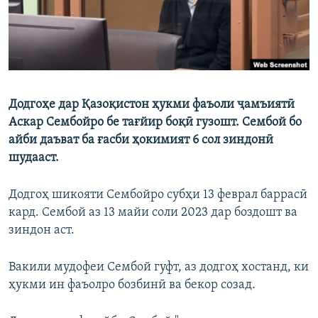
Додгоҳе дар Қазоқистон ҳукми фаъоли ҷамъиятӣ
Аскар Сембойро бе тағйир боқӣ гузошт. Сембой бо
айби даъват ба ғасби ҳокимият 6 сол зиндонӣ
шудааст.
Додгоҳ шикояти Сембойро субҳи 13 феврал баррасӣ
кард. Сембой аз 13 майи соли 2023 дар боздошт ва
зиндон аст.
Вакили мудофеи Сембой гуфт, аз додгоҳ хостанд, ки
ҳукми ин фаъолро бозбинӣ ва бекор созад.