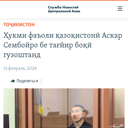
Ссылки
доступа
Вернуться
ТОҶИКИСТОН
к
О ПРОЕКТЕ
Ҳукми фаъоли қазоқистонӣ Аскар
основному
ПОДПИСКА
содержанию
Сембойро бе тағйир боқӣ
КОНТАКТЫ
Вернутся
гузоштанд
к
RFE/RL ДИРЕКТ
главной
13 февраль, 2024
НАСТОЯЩЕЕ ВРЕМЯ
навигации
Вернутся
Поделиться
МИГРАНТ МЕДИА
к
поиску