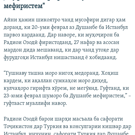
мефиристем"
Айни ҳамин шикоятро чанд мусофири дигар ҳам
доранд, ки 20-уми феврал аз Душанбе ба Истанбул
парвоз кардаанд. Дар наворе, ки муҳоҷирон ба
Радиои Озодӣ фиристоданд, 27 нафар ва асосан
мардон дида мешаванд, ки дар чанд утоқе дар
фурудгоҳи Истанбул нишастаанд ё хобидаанд.
“Гушнаву ташна моро нигоҳ медоранд. Хоҳиш
кардем, ки ақаллан сумкаҳои моро диҳед,
кулчаҳоро гирифта хӯрем, не мегӯянд. Гуфтанд, ки
23-юми феврал шуморо ба Душанбе мефиристем,” –
гуфтааст муаллифи навор.
Радиои Озодӣ барои шарҳи масъала ба сафорати
Тоҷикистон дар Туркия ва консулгарии кишвар дар
Истанбул, инчунин, сафорати Туркия дар Душанбе