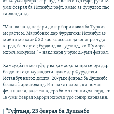
аз 14-уми феврал сар шуд. Яке аз онҳо гуфт, рӯзи 18-
уми феврал ба Истанбул рафт, аммо аз фурудгоҳ пас
гардонданд.
“Ман ва чанд нафари дигар бори аввал ба Туркия
мерафтем. Марзбонҳо дар Фурудгоҳи Истанбул аз
миёни мо қариб 30 кас ва асосан ҷавононро ҷудо
карда, ба як утоқ бурданд ва гуфтанд, ки Шуморо
ихроҷ мекунем,” – нақл кард ӯ рӯзи 21-уми феврал.
Ҳамсуҳбати мо гуфт, ӯ ва ҳамроҳонашро се рӯз дар
боздоштгоҳи муваққати пулис дар Фурудгоҳи
Истанбул нигоҳ дошта, 20-уми феврал ба Душанбе
бозпас фиристоданд. Ин шахс нахост, ки номаш
фош шавад, вале санадеро ба мо пешниҳод кард, ки
18-уми феврал қарори ихроҷи ӯро содир кардаанд.
"Гуфтанд, 23 феврал ба Душанбе