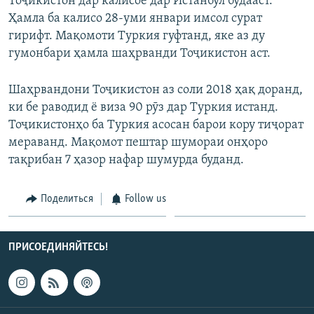
Тоҷикистон дар калисое дар Истанбул будааст.
Ҳамла ба калисо 28-уми январи имсол сурат
гирифт. Мақомоти Туркия гуфтанд, яке аз ду
гумонбари ҳамла шаҳрванди Тоҷикистон аст.
Шаҳрвандони Тоҷикистон аз соли 2018 ҳақ доранд,
ки бе раводид ё виза 90 рӯз дар Туркия истанд.
Тоҷикистонҳо ба Туркия асосан барои кору тиҷорат
мераванд. Мақомот пештар шумораи онҳоро
тақрибан 7 ҳазор нафар шумурда буданд.
Поделиться
Follow us
ПРИСОЕДИНЯЙТЕСЬ!