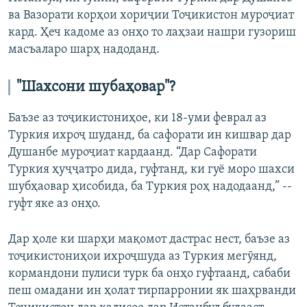
ва Вазорати корҳои хориҷии Тоҷикистон муроҷиат
кард. Ҳеч кадоме аз онҳо то лаҳзаи нашри гузориш
масъаларо шарҳ надоданд.
"Шахсони шубаҳовар"?
Баъзе аз тоҷикистониҳое, ки 18-уми феврал аз
Туркия ихроҷ шуданд, ба сафорати ин кишвар дар
Душанбе муроҷиат кардаанд. “Дар Сафорати
Туркия ҳуҷҷатро дида, гуфтанд, ки гуё моро шахси
шубҳаовар ҳисобида, ба Туркия роҳ надодаанд,” --
гуфт яке аз онҳо.
Дар ҳоле ки шарҳи мақомот дастрас нест, баъзе аз
тоҷикистониҳои ихроҷшуда аз Туркия мегӯянд,
кормандони пулиси турк ба онҳо гуфтаанд, сабаби
пеш омадани ин ҳолат тирпарронии як шаҳрванди