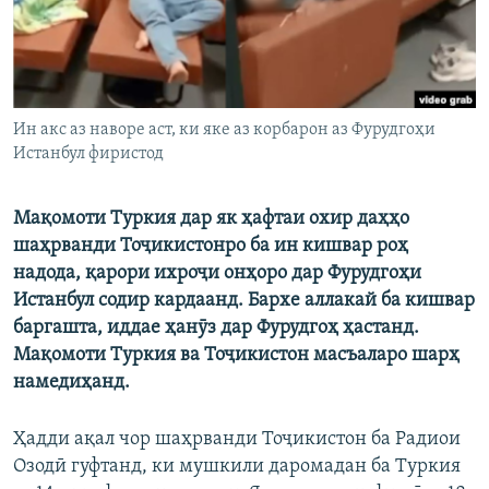
Ин акс аз наворе аст, ки яке аз корбарон аз Фурудгоҳи
Истанбул фиристод
Мақомоти Туркия дар як ҳафтаи охир даҳҳо
шаҳрванди Тоҷикистонро ба ин кишвар роҳ
надода, қарори ихроҷи онҳоро дар Фурудгоҳи
Истанбул содир кардаанд. Бархе аллакай ба кишвар
баргашта, иддае ҳанӯз дар Фурудгоҳ ҳастанд.
Мақомоти Туркия ва Тоҷикистон масъаларо шарҳ
намедиҳанд.
Ҳадди ақал чор шаҳрванди Тоҷикистон ба Радиои
Озодӣ гуфтанд, ки мушкили даромадан ба Туркия