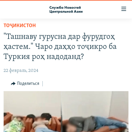
Ссылки
доступа
Вернуться
ТОҶИКИСТОН
к
О ПРОЕКТЕ
"Ташнаву гурусна дар фурудгоҳ
основному
ПОДПИСКА
содержанию
ҳастем." Чаро даҳҳо тоҷикро ба
КОНТАКТЫ
Вернутся
Туркия роҳ надоданд?
к
RFE/RL ДИРЕКТ
главной
22 февраль, 2024
НАСТОЯЩЕЕ ВРЕМЯ
навигации
Вернутся
Поделиться
МИГРАНТ МЕДИА
к
поиску