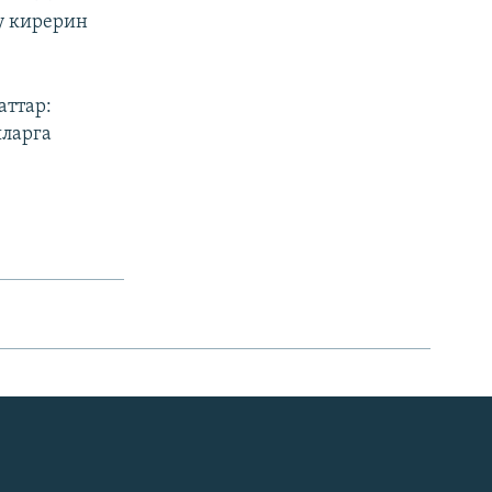
уу кирерин
ттар:
яларга