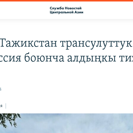
Тажикстан трансулуттук
ссия боюнча алдыңкы ти
и
4
ся