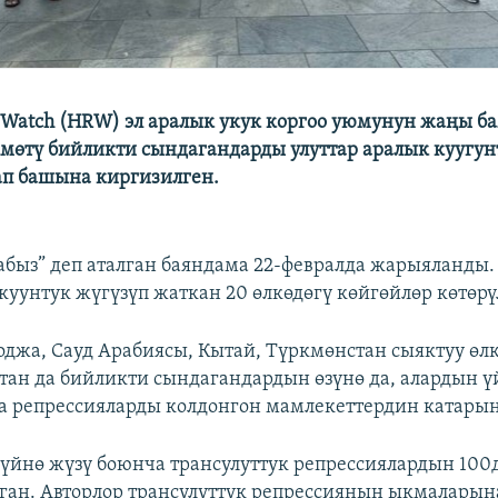
 Watch (HRW) эл аралык укук коргоо уюмунун жаңы 
мөтү бийликти сындагандарды улуттар аралык куугун
ап башына киргизилген.
бабыз” деп аталган баяндама 22-февралда жарыяланды.
 куунтук жүгүзүп жаткан 20 өлкөдөгү көйгөйлөр көтөрү
оджа, Сауд Арабиясы, Кытай, Түркмөнстан сыяктуу өл
тан да бийликти сындагандардын өзүнө да, алардын ү
а репрессияларды колдонгон мамлекеттердин катарын
үйнө жүзү боюнча трансулуттук репрессиялардын 10
ган. Авторлор трансулуттук репрессиянын ыкмалары