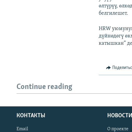
өлтүрүү, өлк
белгилешет.
HRW уюмунун
дүйнөдөгү өк
катышкан” де
Поделить
Continue reading
КОНТАКТЫ
НОВОСТИ
Email
О проекте