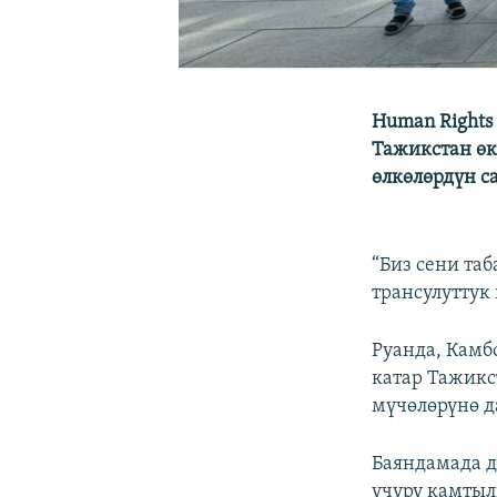
Human Rights
Тажикстан өк
өлкөлөрдүн с
“Биз сени та
трансулуттук
Руанда, Камб
катар Тажикс
мүчөлөрүнө д
Баяндамада д
учуру камтыл