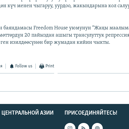
өдөн күч менен чыгаруу, уурдоо, жакындарына кол сал
 баяндамасы Freedom House уюмунун “Жаңы маалыма
мөттөрдүн 20 пайыздан ашыгы трансулуттук репресси
ген изилдөөсүнөн бир жумадан кийин чыкты.
ся
Follow us
Print
 ЦЕНТРАЛЬНОЙ АЗИИ
ПРИСОЕДИНЯЙТЕСЬ!