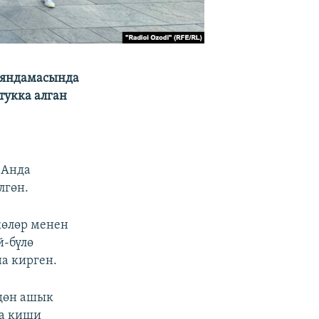
баяндамасында
тукка алган
 Анда
лгөн.
көлөр менен
й-бүлө
а кирген.
0дөн ашык
на киши