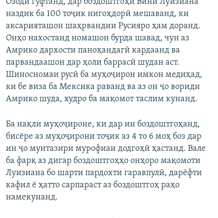
Озодӣ гуфтанд, дар боздоштгоҳи Вини Луизиана
наздик ба 100 тоҷик нигоҳдорӣ мешаванд, ки
аксарияташон шаҳрвандии Русияро ҳам доранд.
Онҳо нахостанд номашон бурда шавад, чун аз
Амрико дархости паноҳандагӣ кардаанд ва
парвандаашон дар ҳоли баррасӣ шудан аст.
Шиносномаи русӣ ба муҳоҷирон имкон медиҳад,
ки бе виза ба Мексика раванд ва аз он ҷо вориди
Амрико шуда, худро ба мақомот таслим кунанд.
Ба нақли муҳоҷироне, ки дар ин боздоштгоҳанд,
бисёре аз муҳоҷирони тоҷик аз 4 то 6 моҳ боз дар
ин ҷо мунтазири мурофиаи додгоҳӣ ҳастанд. Вале
ба фарқ аз дигар боздоштгоҳҳо онҳоро мақомоти
Луизиана бо шарти пардохти гаравпулӣ, дарёфти
кафил ё ҳатто сарпараст аз боздоштгоҳ раҳо
намекунанд.