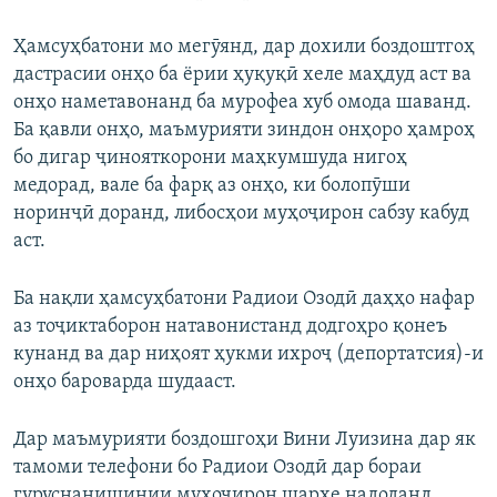
Ҳамсуҳбатони мо мегӯянд, дар дохили боздоштгоҳ
дастрасии онҳо ба ёрии ҳуқуқӣ хеле маҳдуд аст ва
онҳо наметавонанд ба мурофеа хуб омода шаванд.
Ба қавли онҳо, маъмурияти зиндон онҳоро ҳамроҳ
бо дигар ҷинояткорони маҳкумшуда нигоҳ
медорад, вале ба фарқ аз онҳо, ки болопӯши
норинҷӣ доранд, либосҳои муҳоҷирон сабзу кабуд
аст.
Ба нақли ҳамсуҳбатони Радиои Озодӣ даҳҳо нафар
аз тоҷиктаборон натавонистанд додгоҳро қонеъ
кунанд ва дар ниҳоят ҳукми ихроҷ (депортатсия)-и
онҳо бароварда шудааст.
Дар маъмурияти боздошгоҳи Вини Луизина дар як
тамоми телефони бо Радиои Озодӣ дар бораи
гуруснанишинии муҳоҷирон шарҳе надоданд.