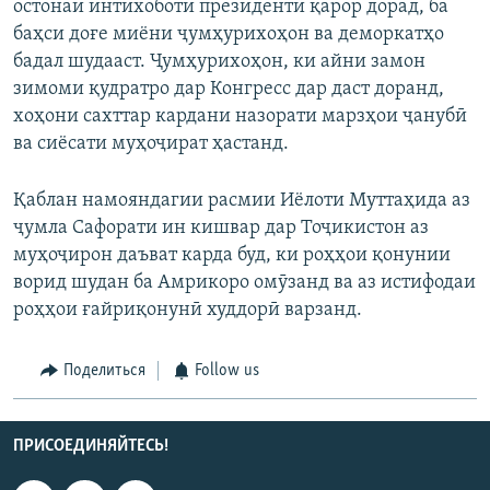
остонаи интихоботи президентӣ қарор дорад, ба
баҳси доғе миёни ҷумҳурихоҳон ва деморкатҳо
бадал шудааст. Ҷумҳурихоҳон, ки айни замон
зимоми қудратро дар Конгресс дар даст доранд,
хоҳони сахттар кардани назорати марзҳои ҷанубӣ
ва сиёсати муҳоҷират ҳастанд.
Қаблан намояндагии расмии Иёлоти Муттаҳида аз
ҷумла Сафорати ин кишвар дар Тоҷикистон аз
муҳоҷирон даъват карда буд, ки роҳҳои қонунии
ворид шудан ба Амрикоро омӯзанд ва аз истифодаи
роҳҳои ғайриқонунӣ худдорӣ варзанд.
Поделиться
Follow us
ПРИСОЕДИНЯЙТЕСЬ!