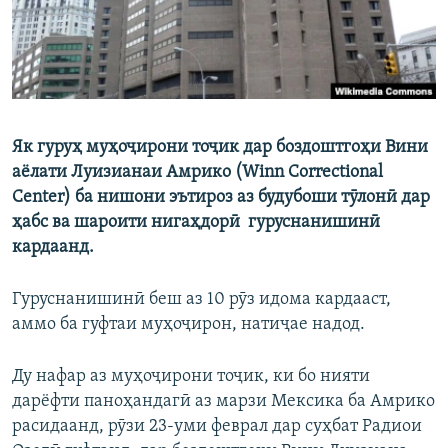
Як гуруҳ муҳоҷирони тоҷик дар боздоштгоҳи Вини
аёлати Луизианаи Амрико (Winn Correctional
Center) ба нишони эътироз аз будубоши тӯлонӣ дар
ҳабс ва шароити нигаҳдорӣ гуруснанишинӣ
кардаанд.
Гуруснанишинӣ беш аз 10 рӯз идома кардааст,
аммо ба гуфтаи муҳоҷирон, натиҷае надод.
Ду нафар аз муҳоҷирони тоҷик, ки бо нияти
дарёфти паноҳандагӣ аз марзи Мексика ба Амрико
расидаанд, рӯзи 23-уми феврал дар суҳбат Радиои