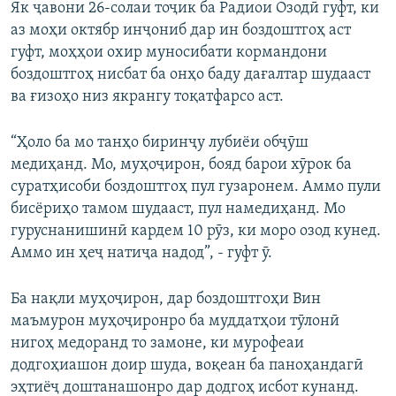
Як ҷавони 26-солаи тоҷик ба Радиои Озодӣ гуфт, ки
аз моҳи октябр инҷониб дар ин боздоштгоҳ аст
гуфт, моҳҳои охир муносибати кормандони
боздоштгоҳ нисбат ба онҳо баду дағалтар шудааст
ва ғизоҳо низ якрангу тоқатфарсо аст.
“Ҳоло ба мо танҳо биринҷу лубиёи обҷӯш
медиҳанд. Мо, муҳоҷирон, бояд барои хӯрок ба
суратҳисоби боздоштгоҳ пул гузаронем. Аммо пули
бисёриҳо тамом шудааст, пул намедиҳанд. Мо
гуруснанишинӣ кардем 10 рӯз, ки моро озод кунед.
Аммо ин ҳеҷ натиҷа надод”, - гуфт ӯ.
Ба нақли муҳоҷирон, дар боздоштгоҳи Вин
маъмурон муҳоҷиронро ба муддатҳои тӯлонӣ
нигоҳ медоранд то замоне, ки мурофеаи
додгоҳиашон доир шуда, воқеан ба паноҳандагӣ
эҳтиёҷ доштанашонро дар додгоҳ исбот кунанд.