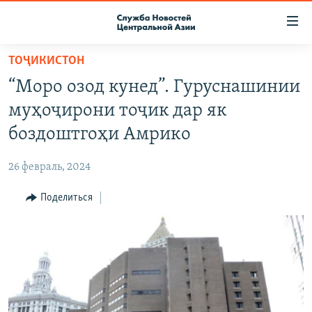
Ссылки
доступа
Вернуться
ТОҶИКИСТОН
к
О ПРОЕКТЕ
“Моро озод кунед”. Гуруснашинии
основному
ПОДПИСКА
содержанию
муҳоҷирони тоҷик дар як
КОНТАКТЫ
Вернутся
боздоштгоҳи Амрико
к
RFE/RL ДИРЕКТ
главной
26 февраль, 2024
НАСТОЯЩЕЕ ВРЕМЯ
навигации
Вернутся
Поделиться
МИГРАНТ МЕДИА
к
поиску