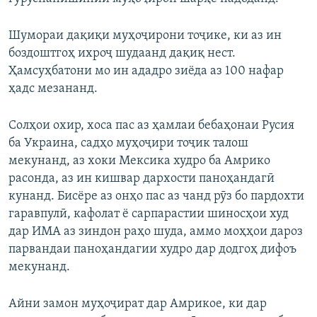
Шумораи дақиқи муҳоҷирони тоҷике, ки аз ин
боздоштгоҳ ихроҷ шудаанд дақиқ нест.
Ҳамсуҳбатони мо ин ададро зиёда аз 100 нафар
ҳадс мезананд.
Солҳои охир, хоса пас аз ҳамлаи бебаҳонаи Русия
ба Украина, садҳо муҳоҷири тоҷик талош
мекунанд, аз хоки Мексика худро ба Амрико
расонда, аз ин кишвар дархости паноҳандагӣ
кунанд. Бисёре аз онҳо пас аз чанд рӯз бо пардохти
гаравпулӣ, кафолат ё сарпарастии шиносҳои худ
дар ИМА аз зиндон раҳо шуда, аммо моҳҳои дароз
парвандаи паноҳандагии худро дар додгоҳ дифоъ
мекунанд.
Айни замон муҳоҷират дар Амрикое, ки дар