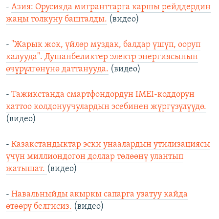
-
Азия: Орусияда мигранттарга каршы рейддердин
жаңы толкуну башталды.
(видео)
-
"Жарык жок, үйлөр муздак, балдар үшүп, ооруп
калууда". Душанбеликтер электр энергиясынын
өчүрүлгөнүнө даттанууда.
(видео)
-
Тажикстанда смартфондордун IMEI-коддорун
каттоо колдонуучулардын эсебинен жүргүзүлүүдө.
(видео)
-
Казакстандыктар эски унаалардын утилизациясы
үчүн миллиондогон доллар төлөөнү улантып
жатышат.
(видео)
-
Навальныйды акыркы сапарга узатуу кайда
өтөөрү белгисиз.
(видео)