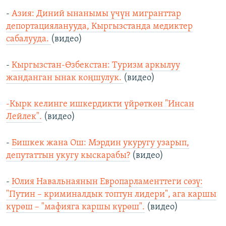
-
Азия: Диний ынанымы үчүн мигранттар
депортацияланууда, Кыргызстанда медиктер
сабалууда.
(видео)
-
Кыргызстан-Өзбекстан: Туризм аркылуу
жанданган ынак коңшулук.
(видео)
-Кырк келинге ишкердикти үйрөткөн "Инсан
Лейлек".
(видео)
-
Бишкек жана Ош: Мэрдин укуругу узарып,
депутаттын укугу кыскарабы?
(видео)
-
Юлия Навальнаянын Европарламенттеги сөзү:
"Путин – криминалдык топтун лидери", ага каршы
күрөш – "мафияга каршы күрөш".
(видео)