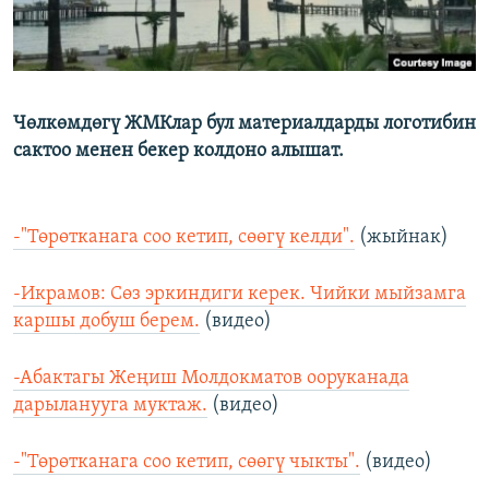
Чөлкөмдөгү ЖМКлар бул материалдарды логотибин
сактоо менен бекер колдоно алышат.
-"Төрөтканага соо кетип, сөөгү келди".
(жыйнак)
-Икрамов: Cөз эркиндиги керек. Чийки мыйзамга
каршы добуш берем.
(видео)
-Абактагы Жеңиш Молдокматов ооруканада
дарыланууга муктаж.
(видео)
-"Төрөтканага соо кетип, сөөгү чыкты".
(видео)