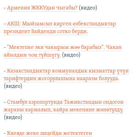
-
Армения ЖККУдан чыгабы?
(видео)
-
АКШ: Мыйзамсыз кирген өзбекстандыктар
президент Байденди сотко берди.
-
"Мектепке эки чакырым жөө барабыз". Чакан
айылдын чоң түйшүгү.
(видео)
-
Казакстандыктар коммуналдык кызматтар үчүн
тарифтердин жогорулашына нааразы болууда.
(видео)
-
Стамбул аэропортунда Тажикстандын ондогон
жараны кармалып, кайра мекенине жөнөтүлдү.
(видео)
-
Киевде жеке лицейди жетектеген