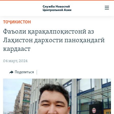
Ссылки
доступа
Вернуться
ТОҶИКИСТОН
к
О ПРОЕКТЕ
Фаъоли қарақалпоқистонӣ аз
основному
ПОДПИСКА
содержанию
Лаҳистон дархости паноҳандагӣ
КОНТАКТЫ
Вернутся
кардааст
к
RFE/RL ДИРЕКТ
главной
04 март, 2024
НАСТОЯЩЕЕ ВРЕМЯ
навигации
Вернутся
Поделиться
МИГРАНТ МЕДИА
к
поиску