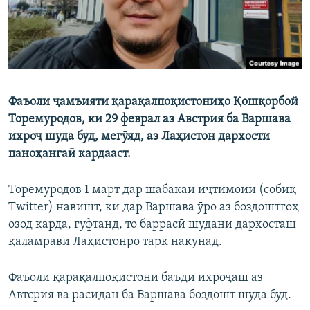
Фаъоли ҷамъияти қарақалпоқистониҳо Қошқорбой
Торемуродов, ки 29 феврал аз Австрия ба Варшава
ихроҷ шуда буд, мегӯяд, аз Лаҳистон дархости
паноҳангаӣ кардааст.
Торемуродов 1 март дар шабакаи иҷтимоии (собиқ
Twitter) навишт, ки дар Варшава ӯро аз боздоштгоҳ
озод карда, гуфтанд, то баррасӣ шудани дархосташ
қаламрави Лаҳистонро тарк накунад.
Фаъоли қарақалпоқистонӣ баъди ихроҷаш аз
Автсрия ва расидан ба Варшава боздошт шуда буд.