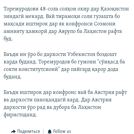
Торемуродови 48-сола солҳои охир дар Қазоқистон
зиндагӣ мекард. Вай тирамоҳи соли гузашта бо
мақсади иштирок дар як конфронси Созмони
амнияту ҳамкорӣ дар Аврупо ба Лаҳистон рафта
буд.
Баъди ин ӯро бо дархости Узбекистон боздошт
карда буданд. Торемуродов бо гумони "сӯиқасд ба
сохти конститутсионӣ" дар пайгард қарор дода
буданд.
Баъди иштирок дар конфронс вай ба Австрия рафт
ва дархости паноҳандагӣ кард. Дар Австрия
дархости ӯро рад ва дубора ба Лаҳистон
фиристоданд.
Поделиться
Follow us