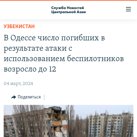
Ссылки
доступа
Вернуться
УЗБЕКИСТАН
к
О ПРОЕКТЕ
В Одессе число погибших в
основному
ПОДПИСКА
содержанию
результате атаки с
КОНТАКТЫ
Вернутся
использованием беспилотников
к
RFE/RL ДИРЕКТ
возросло до 12
главной
НАСТОЯЩЕЕ ВРЕМЯ
навигации
04 март, 2024
Вернутся
МИГРАНТ МЕДИА
к
Поделиться
поиску