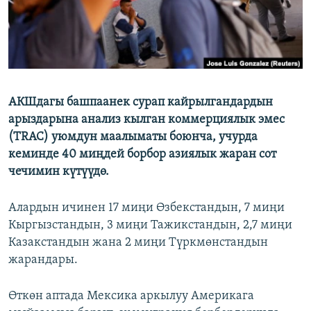
АКШдагы башпаанек сурап кайрылгандардын
арыздарына анализ кылган коммерциялык эмес
(TRAC) уюмдун маалыматы боюнча, учурда
кеминде 40 миңдей борбор азиялык жаран сот
чечимин күтүүдө.
Алардын ичинен 17 миңи Өзбекстандын, 7 миңи
Кыргызстандын, 3 миңи Тажикстандын, 2,7 миңи
Казакстандын жана 2 миңи Түркмөнстандын
жарандары.
Өткөн аптада Мексика аркылуу Америкага