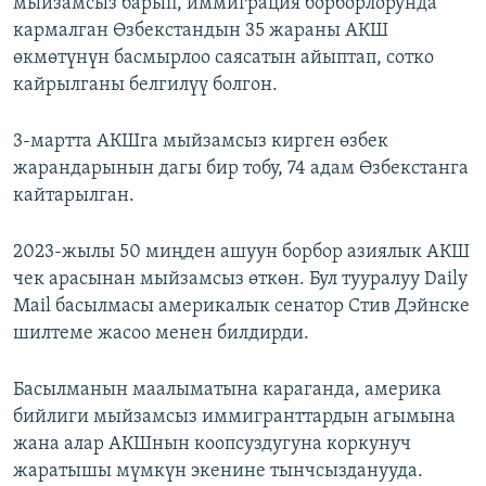
мыйзамсыз барып, иммиграция борборлорунда
кармалган Өзбекстандын 35 жараны АКШ
өкмөтүнүн басмырлоо саясатын айыптап, сотко
кайрылганы белгилүү болгон.
3-мартта АКШга мыйзамсыз кирген өзбек
жарандарынын дагы бир тобу, 74 адам Өзбекстанга
кайтарылган.
2023-жылы 50 миңден ашуун борбор азиялык АКШ
чек арасынан мыйзамсыз өткөн. Бул тууралуу Daily
Mail басылмасы америкалык сенатор Стив Дэйнске
шилтеме жасоо менен билдирди.
Басылманын маалыматына караганда, америка
бийлиги мыйзамсыз иммигранттардын агымына
жана алар АКШнын коопсуздугуна коркунуч
жаратышы мүмкүн экенине тынчсызданууда.