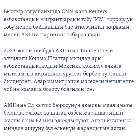
Былтыр август айында CNN жана Reuters
өзбекстандык мигранттардын тобу "ИМ" террордук
тобу менен байланышы бар аткезчинин жардамы
менен АКШга киргенин кабарлашкан.
2023-жылы ноябрда АКШнын Ташкенттеги
элчилиги Кошмо Штаттар мындан ары
өзбекстандыктардын Мексика аркылуу өлкөгө
мыйзамсыз киришине уруксат бербей турганын
билдирген. Алар иммиграция маселеси чечилгенге
чейин камакта болору белгиленген.
АКШнын Эл каттоо бюросунун акыркы маалыматы
боюнча, өлкөдө жашаган өзбек жарандарынын
жалпы саны 62 миң адамды түзөт. Анын ичинен 2
миңден ашууну бул өлкөнүн жарандыгын алган.