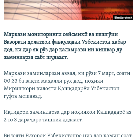
Маркази мониторинги сейсмикӣ ва пешгӯии
Вазорати ҳолатҳои фавқулодаи Узбекистон хабар
дод, ки дар як рӯз дар қаламрави ин кишвар ду
заминларза сабт шудааст.
Маркази заминларзаи аввал, ки рӯзи 7 март, соати
00:33 ба вақти маҳаллӣ рух дод, ноҳияи
Миришкори вилояти Қашқадарёи Узбекистон
гуфта мешавад.
Иқтидори заминларза дар ноҳияҳои Қашқадарё аз
2 то 3 дараҷаро ташкил додааст.
Вилояти Бухорои Узбекистонро низ дар ҳамин соат