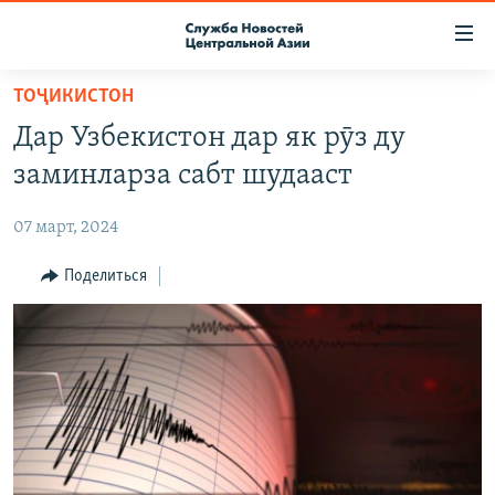
Ссылки
доступа
Вернуться
ТОҶИКИСТОН
к
О ПРОЕКТЕ
Дар Узбекистон дар як рӯз ду
основному
ПОДПИСКА
содержанию
заминларза сабт шудааст
КОНТАКТЫ
Вернутся
к
07 март, 2024
RFE/RL ДИРЕКТ
главной
НАСТОЯЩЕЕ ВРЕМЯ
Поделиться
навигации
Вернутся
МИГРАНТ МЕДИА
к
поиску