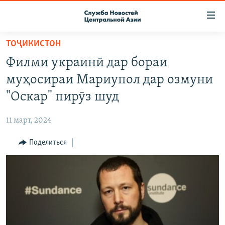
Ссылки
доступа
Вернуться
ТОҶИКИСТОН
к
О ПРОЕКТЕ
Филми украинӣ дар бораи
основному
ПОДПИСКА
содержанию
муҳосираи Мариупол дар озмуни
КОНТАКТЫ
Вернутся
"Оскар" пирӯз шуд
к
RFE/RL ДИРЕКТ
главной
11 март, 2024
НАСТОЯЩЕЕ ВРЕМЯ
навигации
Вернутся
Поделиться
МИГРАНТ МЕДИА
к
поиску