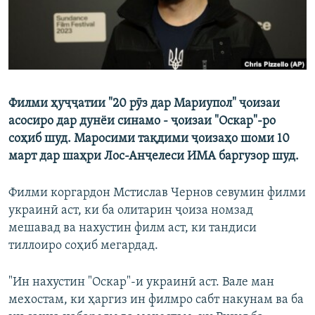
Филми ҳуҷҷатии "20 рӯз дар Мариупол" ҷоизаи
асосиро дар дунёи синамо - ҷоизаи "Оскар"-ро
соҳиб шуд. Маросими тақдими ҷоизаҳо шоми 10
март дар шаҳри Лос-Анҷелеси ИМА баргузор шуд.
Филми коргардон Мстислав Чернов севумин филми
украинӣ аст, ки ба олитарин ҷоиза номзад
мешавад ва нахустин филм аст, ки тандиси
тиллоиро соҳиб мегардад.
"Ин нахустин "Оскар"-и украинӣ аст. Вале ман
мехостам, ки ҳаргиз ин филмро сабт накунам ва ба