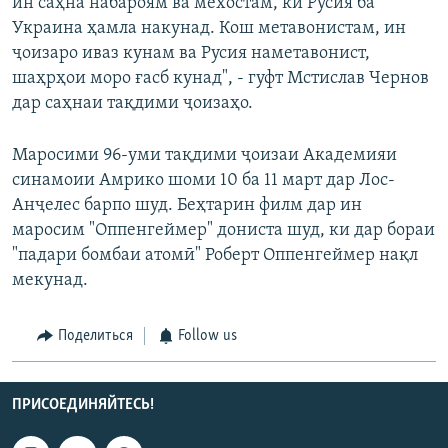
ин саҳна набароям ва мехостам, ки Русия ба
Украина ҳамла накунад. Кош метавонистам, ин
ҷоизаро иваз кунам ва Русия наметавонист,
шаҳрҳои моро ғасб кунад", - гуфт Мстислав Чернов
дар саҳнаи тақдими ҷоизаҳо.
Маросими 96-уми тақдими ҷоизаи Академияи
синамоии Амрико шоми 10 ба 11 март дар Лос-
Анҷелес барпо шуд. Беҳтарин филм дар ин
маросим "Оппенгеймер" дониста шуд, ки дар бораи
"падари бомбаи атомӣ" Роберт Оппенгеймер нақл
мекунад.
Поделиться
Follow us
ПРИСОЕДИНЯЙТЕСЬ!