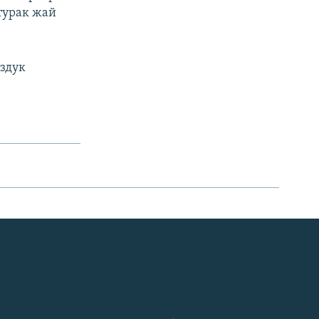
турак жай
здук