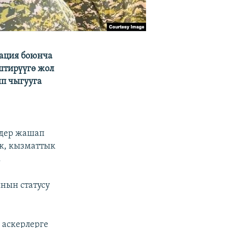
рация боюнча
штирүүгө жол
п чыгууга
ндер жашап
к, кызматтык
.
нын статусу
 аскерлерге