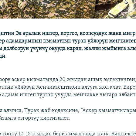
штин Эл аралык иштер, коргоо, коопсуздук жана миг
ер адамдарынын кызматтык турак үйлөрүн менчикте
 долбоорун үчүнчү окууда карап, жалпы жыйынга алы
ди.
оору аскер кызматында 20 жылдан ашык эмгектенге
ттык үйлөрүн менчиктештирип алууга жол ачат. Биро
р адамы иштеп турган учурда менчикке чыгара албайт
л алынса, Турак жай кодексине, “Аскер кызматчылары
замга өзгөртүү киргизилет.
 соңку 10-15 жылдан бери аймактарда жана Бишкекте