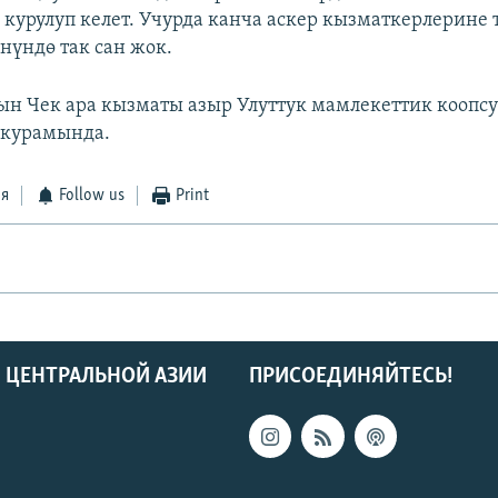
 курулуп келет. Учурда канча аскер кызматкерлерине 
нүндө так сан жок.
н Чек ара кызматы азыр Улуттук мамлекеттик коопсу
курамында.
ся
Follow us
Print
 ЦЕНТРАЛЬНОЙ АЗИИ
ПРИСОЕДИНЯЙТЕСЬ!