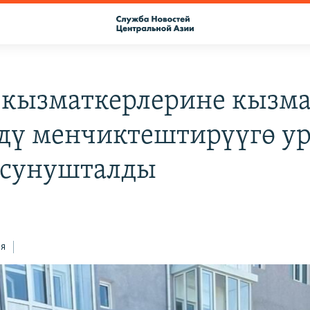
 кызматкерлерине кызм
дү менчиктештирүүгө ур
 сунушталды
ся