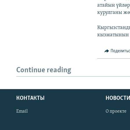
атайын үйлөр
курулганы жө
Кыргызстанды
кызматынын 
Поделить
Continue reading
КОНТАКТЫ
НОВОСТИ
Email
О проекте