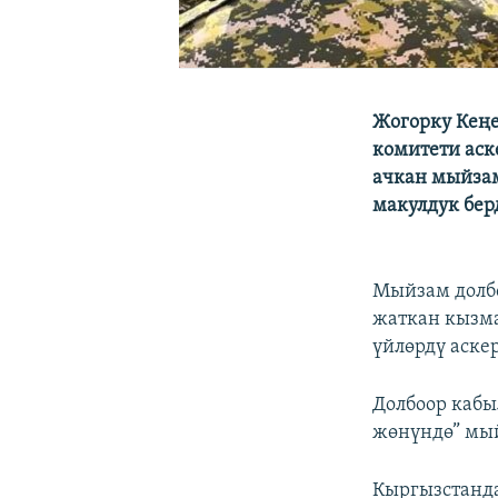
Жогорку Кеңе
комитети аск
ачкан мыйзам
макулдук бер
Мыйзам долб
жаткан кызма
үйлөрдү аске
Долбоор кабы
жөнүндө” мый
Кыргызстанда