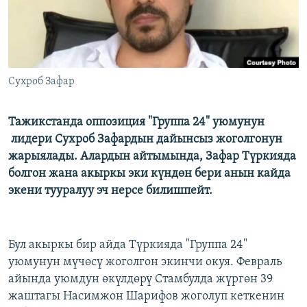
Сухроб Зафар
Тажикстанда оппозиция "Группа 24" уюмунун
лидери Сухроб Зафардын дайынсыз жоголгонун
жарыялады. Алардын айтымында, Зафар Түркияда
болгон жана акыркы эки күндөн бери анын кайда
экени тууралуу эч нерсе билишпейт.
Бул акыркы бир айда Түркияда "Группа 24"
уюмунун мүчөсү жоголгон экинчи окуя. Февраль
айында уюмдун өкүлдөрү Стамбулда жүргөн 39
жаштагы Насимжон Шарифов жоголуп кеткенин