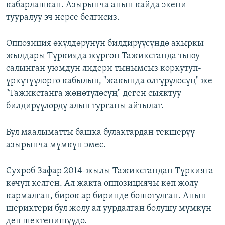
кабарлашкан. Азырынча анын кайда экени
тууралуу эч нерсе белгисиз.
Оппозиция өкүлдөрүнүн билдирүүсүндө акыркы
жылдары Түркияда жүргөн Тажикстанда тыюу
салынган уюмдун лидери тынымсыз коркутуп-
үркүтүүлөргө кабылып, "жакында өлтүрүлөсүң" же
"Тажикстанга жөнөтүлөсүң" деген сыяктуу
билдирүүлөрдү алып турганы айтылат.
Бул маалыматты башка булактардан текшерүү
азырынча мүмкүн эмес.
Сухроб Зафар 2014-жылы Тажикстандан Түркияга
көчүп келген. Ал жакта оппозициячы көп жолу
кармалган, бирок ар биринде бошотулган. Анын
шериктери бул жолу ал уурдалган болушу мүмкүн
деп шектенишүүдө.