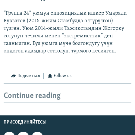
“Группа 24” уюмун оппозициялык ишкер Умарали
Кувватов (2015-жылы Стамбулда өлтүрүлгөн)
түзгөн. Уюм 2014-жылы Тажикстандын Жогорку
сотунун чечими менен “экстремисттик” деп
таанылган. Бул уюмга мүчө болгондугу үчүн
ондогон адамдар соттолуп, түрмөгө кесилген.
Поделиться
Follow us
Continue reading
ПРИСОЕДИНЯЙТЕСЬ!