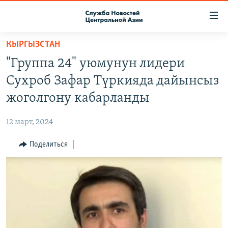
Ссылки
доступа
Вернуться
КЫРГЫЗСТАН
к
О ПРОЕКТЕ
"Группа 24" уюмунун лидери
основному
ПОДПИСКА
содержанию
Сухроб Зафар Түркияда дайынсыз
КОНТАКТЫ
Вернутся
жоголгону кабарланды
к
RFE/RL ДИРЕКТ
главной
12 март, 2024
НАСТОЯЩЕЕ ВРЕМЯ
навигации
Вернутся
Поделиться
МИГРАНТ МЕДИА
к
поиску