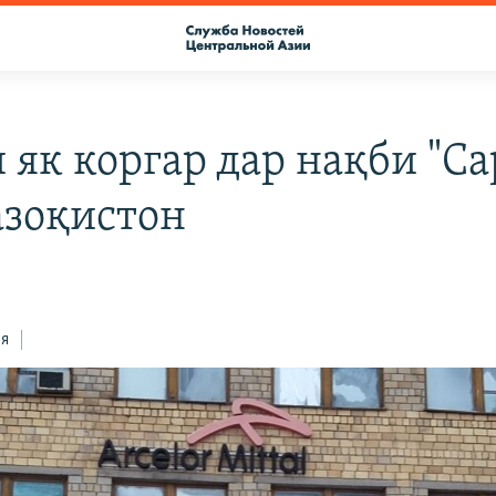
 як коргар дар нақби "Са
азоқистон
ся