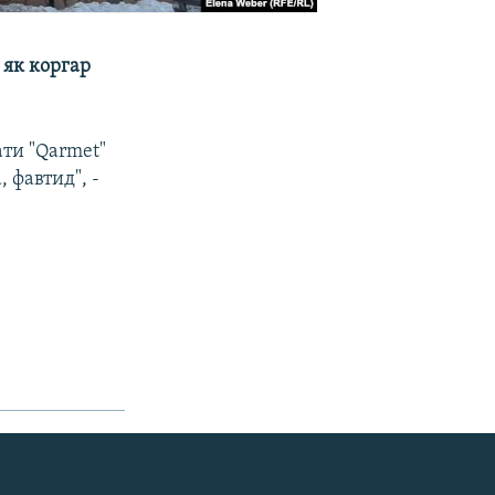
 як коргар
ати "Qarmet"
 фавтид", -