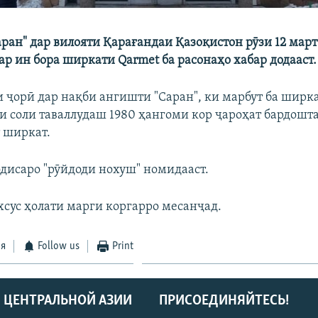
аран" дар вилояти Қарағандаи Қазоқистон рӯзи 12 март
ар ин бора ширкати Qarmet ба расонаҳо хабар додааст.
и ҷорӣ дар нақби ангишти "Саран", ки марбут ба ширк
ри соли таваллудаш 1980 ҳангоми кор ҷароҳат бардошта,
т ширкат.
дисаро "рӯйдоди нохуш" номидааст.
сус ҳолати марги коргарро месанҷад.
ся
Follow us
Print
 ЦЕНТРАЛЬНОЙ АЗИИ
ПРИСОЕДИНЯЙТЕСЬ!