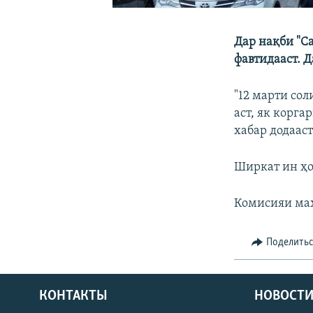
Дар нақби "С
фавтидааст. Д
"12 марти сол
аст, як корга
хабар додаас
Ширкат ин ҳо
Комисияи мах
Поделить
КОНТАКТЫ
НОВОСТИ