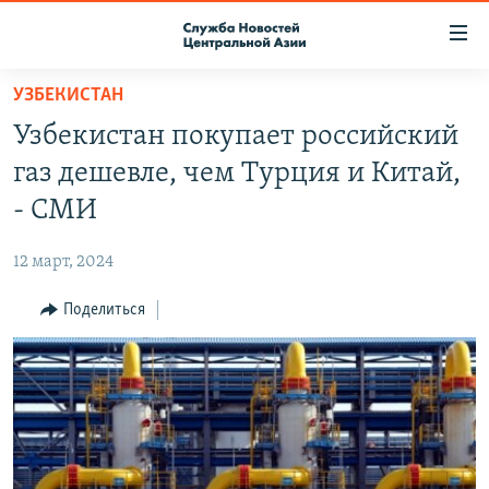
Ссылки
доступа
Вернуться
УЗБЕКИСТАН
к
О ПРОЕКТЕ
Узбекистан покупает российский
основному
ПОДПИСКА
содержанию
газ дешевле, чем Турция и Китай,
КОНТАКТЫ
Вернутся
- СМИ
к
RFE/RL ДИРЕКТ
главной
12 март, 2024
НАСТОЯЩЕЕ ВРЕМЯ
навигации
Вернутся
Поделиться
МИГРАНТ МЕДИА
к
поиску