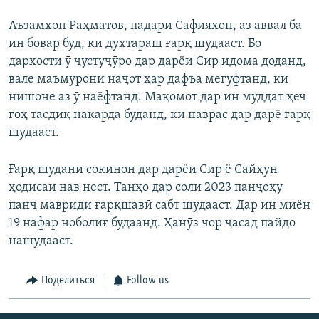
Аъзамхон Раҳматов, падари Сафияхон, аз аввал ба
ин бовар буд, ки духтараш ғарқ шудааст. Бо
дархости ӯ ҷустуҷӯро дар дарёи Сир идома доданд,
вале маъмурони наҷот ҳар дафъа мегуфтанд, ки
нишоне аз ӯ наёфтанд. Мақомот дар ин муддат ҳеч
гоҳ тасдиқ накарда буданд, ки наврас дар дарё ғарқ
шудааст.
Ғарқ шудани сокинон дар дарёи Сир ё Сайҳун
ҳодисаи нав нест. Танҳо дар соли 2023 панҷоҳу
панҷ мавриди ғарқшавӣ сабт шудааст. Дар ин миён
19 нафар ноболиғ будаанд. Ҳанӯз чор ҷасад пайдо
нашудааст.
Поделиться
Follow us