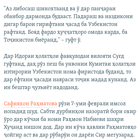
"Аз либосаш шинохтаанд ва ӯ дар панҷараи
обанбор дармонда будааст. Падараш ва наздикони
дигар барои гирифтани ҷасад ба Узбекистон
рафтанд. Бояд фардо ҳуҷҷатҳоро омода карда, ба
Тоҷикистон биёранд," – гуфт ӯ.
Дар Идораи ҳолатҳои фавқулодаи вилояти Суғд
гуфтанд, даҳ рӯз пеш ба унвонии Кумитаи ҳолатҳои
изтирории Узбекистон нома фиристода буданд, то
дар ёфтани ҷасади навраси тоҷик мадад кунанд. Аз
ин бештар ҷузъиёт надоданд.
Сафияхон Раҳматова
рӯзи 7-уми феврали имсол
нопадид шуд. Сабти дурбинҳои назоратӣ бори охир
ӯро дар кӯчаи ба номи Раҳмон Набиеви шаҳри
Хуҷанд нишон дод. Дар ин кӯча ҳавлии Раҳматовҳо
ҷойгир аст ва дар рӯбарӯи он дарёи Сир мегузарад.