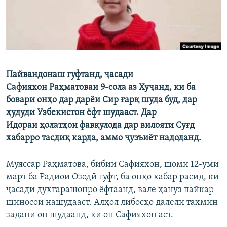
Пайвандонаш гуфтанд, ҷасади
Сафияхон Раҳматоваи 9-сола аз Хуҷанд, ки ба
бовари онҳо дар дарёи Сир ғарқ шуда буд, дар
ҳудуди Узбекистон ёфт шудааст. Дар
Идораи ҳолатҳои фавқулода дар вилояти Суғд
хабарро тасдиқ карда, аммо ҷузъиёт надоданд.
Муяссар Раҳматова, бибии Сафияхон, шоми 12-уми
март ба Радиои Озодӣ гуфт, ба онҳо хабар расид, ки
ҷасади духтарашонро ёфтаанд, вале ҳанӯз пайкар
шиносоӣ нашудааст. Алҳол либосҳо далели тахмин
задани он шудаанд, ки он Сафияхон аст.