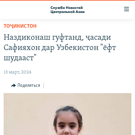
Ссылки
доступа
Вернуться
ТОҶИКИСТОН
к
О ПРОЕКТЕ
Наздиконаш гуфтанд, ҷасади
основному
ПОДПИСКА
содержанию
Сафияхон дар Узбекистон "ёфт
КОНТАКТЫ
Вернутся
шудааст"
к
RFE/RL ДИРЕКТ
главной
13 март, 2024
НАСТОЯЩЕЕ ВРЕМЯ
навигации
Вернутся
Поделиться
МИГРАНТ МЕДИА
к
поиску