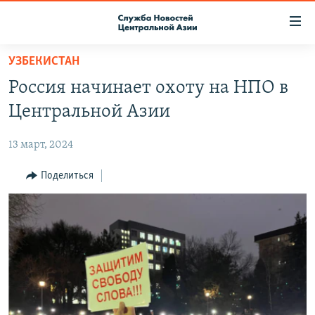
Ссылки
доступа
Вернуться
УЗБЕКИСТАН
к
О ПРОЕКТЕ
Россия начинает охоту на НПО в
основному
ПОДПИСКА
содержанию
Центральной Азии
КОНТАКТЫ
Вернутся
к
13 март, 2024
RFE/RL ДИРЕКТ
главной
НАСТОЯЩЕЕ ВРЕМЯ
Поделиться
навигации
Вернутся
МИГРАНТ МЕДИА
к
поиску