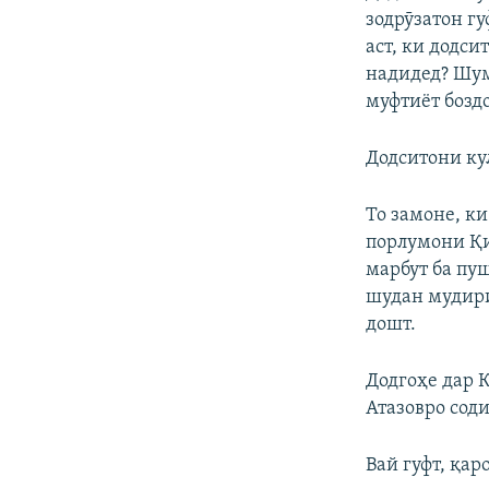
зодрӯзатон гу
аст, ки додси
надидед? Шум
муфтиёт боздо
Додситони ку
То замоне, ки
порлумони Қи
марбут ба пу
шудан мудири
дошт.
Додгоҳе дар 
Атазовро сод
Вай гуфт, қар