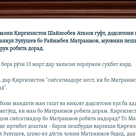
мони Қирғизистон Шайлообек Атазов гуфт, додситони 
анқул Зулушев бо Райимбек Матраимов, муовини пеш
рук робита дорад.
 бора рӯзи 13 март дар ҷаласаи порлумон суҳбат кард.
, дар Қирғизистон "сиёсатмадоре нест, ки бо Матраим
д".
нболи мандати ман гашт ва ниҳоят додситони кул ба ҳа
мегӯед, ки ман бо Матраимов робита дорам. Қирғизис
дом сиёсатмадор бо Матраимов робита надорад? То М
ёде иртибот доштам - барои пешбурди варзиши Қирғиз
л Зулушев, шумо ку дӯсти ҷонии Матраимов будед, дар