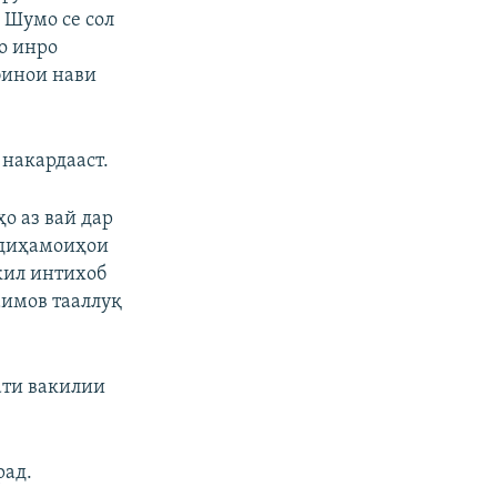
 Шумо се сол
мо инро
бинои нави
 накардааст.
о аз вай дар
рдиҳамоиҳои
кил интихоб
имов тааллуқ
ати вакилии
рад.