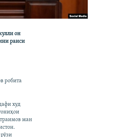
кулли он
ини раиси
ов робита
дафи худ
тониҳои
атраимов ман
истон.
 рӯзи