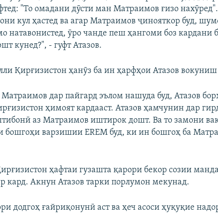
фтед: "То омадани дӯсти ман Матраимов ғизо нахӯред".
тони кул ҳастед ва агар Матраимов ҷинояткор буд, шу
о натавонистед, ӯро чанде пеш ҳангоми боз кардани 
шт кунед?", - гуфт Атазов.
лли Қирғизистон ҳанӯз ба ин ҳарфҳои Атазов вокуниш
 Матраимов дар пайгард эълом нашуда буд, Атазов борҳ
рғизистон ҳимоят кардааст. Атазов ҳамчунин дар ги
штибонӣ аз Матраимов иштирок дошт. Ва то замони ва
 бошгоҳи варзишии EREM буд, ки ин бошгоҳ ба Матра
Қирғизистон ҳафтаи гузашта қарори бекор созии манд
ир кард. Акнун Атазов тарки порлумон мекунад.
ори додгоҳ ғайриқонунӣ аст ва ҳеч асоси ҳуқуқие надо