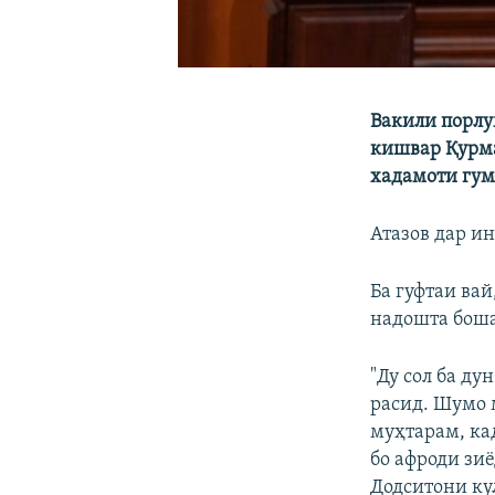
Вакили порлу
кишвар Қурм
хадамоти гум
Атазов дар ин
Ба гуфтаи вай
надошта боша
"Ду сол ба ду
расид. Шумо 
муҳтарам, ка
бо афроди зи
Додситони ку