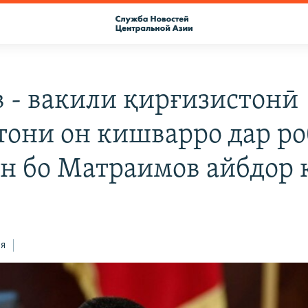
в - вакили қирғизистонӣ
тони он кишварро дар ро
н бо Матраимов айбдор 
ся