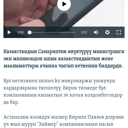
No media source currently available
Auto
0:00
2:57
240p
Казакстандын Санариптик өнүктүрүү министрлиги
360p
эки миллиондон ашык казакстандыктын жеке
480p
Auto
240p
360p
480p
маалыматтары ачыкка чыгып кеткенин билдирди.
720p
720p
1080p
Бул негизинен zaimer.kz микрокаржы уюмунун
1080p
кардарларына тиешелүү. Бирок тизмеде бул
компаниянын кызматын эч качан колдонбогондор
да бар.
Астаналык коомдук ишмер Кирилл Павлов дээрлик
үч жыл мурун "Займер" компаниясынан насыя