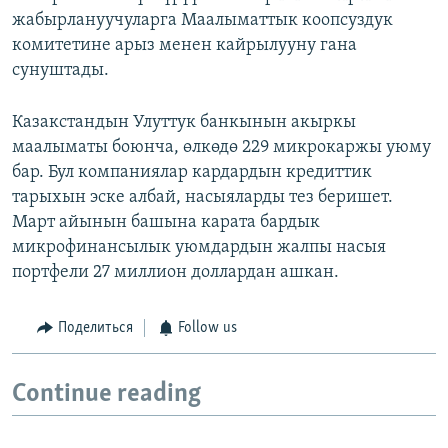
жабырлануучуларга Маалыматтык коопсуздук
комитетине арыз менен кайрылууну гана
сунуштады.
Казакстандын Улуттук банкынын акыркы
маалыматы боюнча, өлкөдө 229 микрокаржы уюму
бар. Бул компаниялар кардардын кредиттик
тарыхын эске албай, насыяларды тез беришет.
Март айынын башына карата бардык
микрофинансылык уюмдардын жалпы насыя
портфели 27 миллион доллардан ашкан.
Поделиться
Follow us
Continue reading