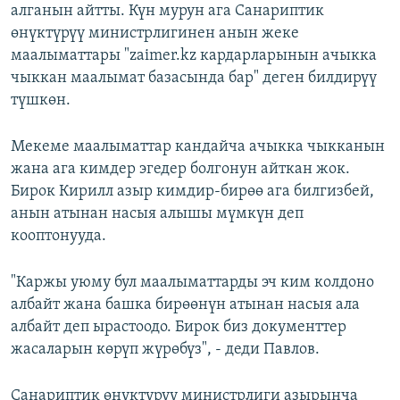
алганын айтты. Күн мурун ага Санариптик
өнүктүрүү министрлигинен анын жеке
маалыматтары "zaimer.kz кардарларынын ачыкка
чыккан маалымат базасында бар" деген билдирүү
түшкөн.
Мекеме маалыматтар кандайча ачыкка чыкканын
жана ага кимдер эгедер болгонун айткан жок.
Бирок Кирилл азыр кимдир-бирөө ага билгизбей,
анын атынан насыя алышы мүмкүн деп
кооптонууда.
"Каржы уюму бул маалыматтарды эч ким колдоно
албайт жана башка бирөөнүн атынан насыя ала
албайт деп ырастоодо. Бирок биз документтер
жасаларын көрүп жүрөбүз", - деди Павлов.
Санариптик өнүктүрүү министрлиги азырынча