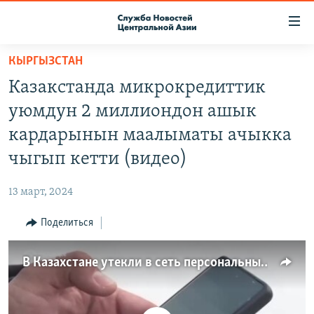
Ссылки
доступа
Вернуться
КЫРГЫЗСТАН
к
О ПРОЕКТЕ
Казакстанда микрокредиттик
основному
ПОДПИСКА
содержанию
уюмдун 2 миллиондон ашык
КОНТАКТЫ
Вернутся
кардарынын маалыматы ачыкка
к
RFE/RL ДИРЕКТ
чыгып кетти (видео)
главной
НАСТОЯЩЕЕ ВРЕМЯ
навигации
13 март, 2024
Вернутся
МИГРАНТ МЕДИА
к
Поделиться
поиску
В Казахстане утекли в сеть персональные данные 2 млн пользователей. Что им грозит и к чему готовиться?