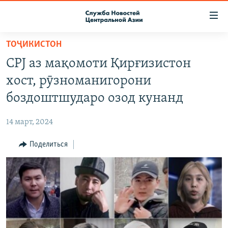
Ссылки
доступа
Вернуться
ТОҶИКИСТОН
к
О ПРОЕКТЕ
CPJ аз мақомоти Қирғизистон
основному
ПОДПИСКА
содержанию
хост, рӯзноманигорони
КОНТАКТЫ
Вернутся
боздоштшударо озод кунанд
к
RFE/RL ДИРЕКТ
главной
14 март, 2024
НАСТОЯЩЕЕ ВРЕМЯ
навигации
Вернутся
Поделиться
МИГРАНТ МЕДИА
к
поиску