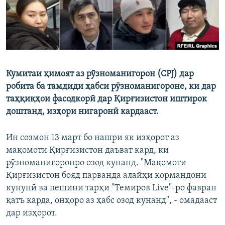
Кумитаи ҳимоят аз рӯзноманигорон (CPJ) дар
робита ба тамдиди ҳабси рӯзноманигороне, ки дар
таҳқиқҳои фасодкорӣ дар Қирғизистон иштирок
доштанд, изҳори нигаронӣ кардааст.
Ин созмон 13 март бо нашри як изҳорот аз
мақомоти Қирғизистон даъват кард, ки
рӯзноманигоронро озод кунанд. "Мақомоти
Қирғизистон бояд парванда алайҳи кормандони
кунунӣ ва пешини тарҳи "Темиров Live"-ро фавран
қатъ карда, онҳоро аз ҳабс озод кунанд", - омадааст
дар изҳорот.