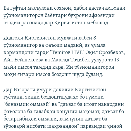
Ба гуфтаи масъулони созмон, ҳабси дастаҷамъонаи
рӯзноманигорон баёнгари буҳрони афзояндаи
озодии расонаҳо дар Қирғизистон мебошад.
Додгоҳи Қирғизистон муҳлати ҳабси 8
рӯзноманигор ва фаъоли маданӣ, аз ҷумла
кормандони тарҳи "Temirov LIVE" Оқил Орозбеков,
Айк Бейшекеева ва Мақсад Тоҷибек уулуро то 13
майи имсол тамдид кард. Ин рӯзноманигорон
моҳи январи имсол боздошт шуда буданд.
Дар Вазорати умури дохилии Қирғизистон
гуфтанд, зидди боздоштшудаҳо бо гумони
"беназмии оммавӣ" ва "даъват ба итоат накардани
фаъолона ба талабҳои қонунии мақомот, даъват ба
бетартибиҳои оммавӣ, ҳамчунин даъват ба
зӯроварӣ нисбати шаҳрвандон" парвандаи ҷиноӣ