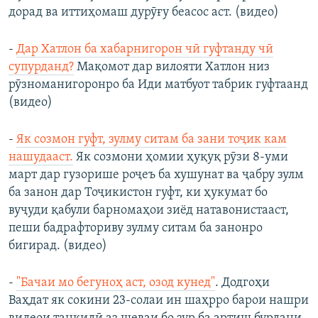
дорад ва иттиҳомаш дурӯғу беасос аст. (видео)
-
Дар Хатлон ба хабарнигорон чӣ гуфтанду чӣ
супурданд?
Мақомот дар вилояти Хатлон низ
рӯзноманигоронро ба Иди матбуот табрик гуфтаанд
(видео)
-
Як созмон гуфт, зулму ситам ба зани тоҷик кам
нашудааст.
Як созмони ҳомии ҳуқуқ рӯзи 8-уми
март дар гузорише роҷеъ ба хушунат ва ҷабру зулм
ба занон дар Тоҷикистон гуфт, ки ҳукумат бо
вуҷуди қабули барномаҳои зиёд натавонистааст,
пеши бадрафториву зулму ситам ба занонро
бигирад. (видео)
-
"Бачаи мо бегуноҳ аст, озод кунед"
. Додгоҳи
Ваҳдат як сокини 23-солаи ин шаҳрро барои нашри