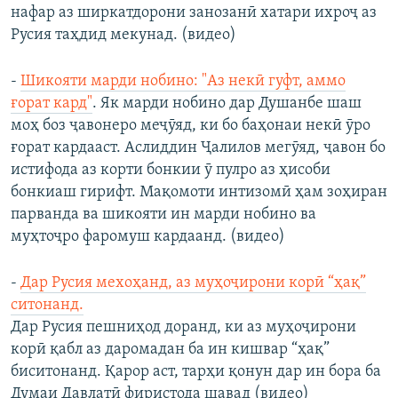
нафар аз ширкатдорони занозанӣ хатари ихроҷ аз
Русия таҳдид мекунад. (видео)
-
Шикояти марди нобино: "Аз некӣ гуфт, аммо
ғорат кард"
. Як марди нобино дар Душанбе шаш
моҳ боз ҷавонеро меҷӯяд, ки бо баҳонаи некӣ ӯро
ғорат кардааст. Аслиддин Ҷалилов мегӯяд, ҷавон бо
истифода аз корти бонкии ӯ пулро аз ҳисоби
бонкиаш гирифт. Мақомоти интизомӣ ҳам зоҳиран
парванда ва шикояти ин марди нобино ва
муҳтоҷро фаромуш кардаанд. (видео)
-
Дар Русия мехоҳанд, аз муҳоҷирони корӣ “ҳақ”
ситонанд.
Дар Русия пешниҳод доранд, ки аз муҳоҷирони
корӣ қабл аз даромадан ба ин кишвар “ҳақ”
биситонанд. Қарор аст, тарҳи қонун дар ин бора ба
Думаи Давлатӣ фиристода шавад (видео)