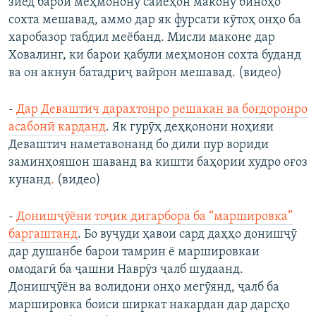
зиёд барои меҳмонону сайёҳон макону биноҳо
сохта мешавад, аммо дар як фурсати кӯтоҳ онҳо ба
харобазор табдил меёбанд. Мисли маконе дар
Ховалинг, ки барои қабули меҳмонон сохта буданд
ва он акнун батадриҷ вайрон мешавад. (видео)
-
Дар Деваштич дарахтонро решакан ва боғдоронро
асабонӣ карданд
. Як гурӯҳ деҳқонони ноҳияи
Деваштич наметавонанд бо дили пур вориди
заминҳояшон шаванд ва кишти баҳории худро оғоз
кунанд
.
(видео)
-
Донишҷӯёни тоҷик дигарбора ба “маршировка”
баргаштанд
. Бо вуҷуди ҳавои сард даҳҳо донишҷӯ
дар душанбе барои тамрин ё маршировкаи
омодагӣ ба ҷашни Наврӯз ҷалб шудаанд.
Донишҷӯён ва волидони онҳо мегӯянд, ҷалб ба
маршировка боиси ширкат накардан дар дарсҳо