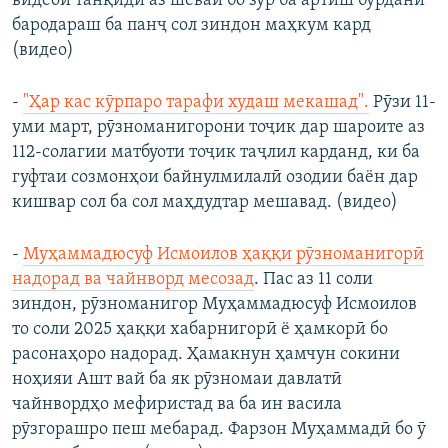
видеои танқидӣ аз шеваи бо зур ба артиш бурдани
бародараш ба панҷ сол зиндон маҳкум кард
(видео)
-
"Ҳар кас кӯрпаро тарафи худаш мекашад".
Рӯзи 11-
уми март, рӯзноманигорони тоҷик дар шароите аз
112-солагии матбуоти тоҷик таҷлил карданд, ки ба
гуфтаи созмонҳои байнулмилалӣ озодии баён дар
кишвар сол ба сол маҳдудтар мешавад. (видео)
-
Муҳаммадюсуф Исмоилов ҳаққи рӯзноманигорӣ
надорад ва чайнворд месозад
. Пас аз 11 соли
зиндон, рӯзноманигор Муҳаммадюсуф Исмоилов
то соли 2025 ҳаққи хабарнигорӣ ё ҳамкорӣ бо
расонаҳоро надорад. Ҳамакнун ҳамчун сокини
ноҳияи Ашт вай ба як рӯзномаи давлатӣ
чайнвордҳо мефиристад ва ба ин васила
рӯзгорашро пеш мебарад. Фарзон Муҳаммадӣ бо ӯ