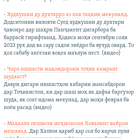
-
Худкушии ду духтарро аз нав таҳқиқ мекунанд
.
Додситонии вилояти Суғд худкушии ду духтари
ҷавонро дар шаҳри Панҷакент дигарбора ба
баррасӣ гирифтаанд. Ҳодиса моҳи сентябри соли
2023 рух дод ва сару садои зиёдро ба вуҷуд овард. То
ҳол сабабу ангезаи воқеа маълум нест. (видео)
-
Чаро нишасти мақомдорони тоҷик камранг
шудааст?
Даври дигари нишастҳои хабарии мансабдорон
дар Тоҷикистон, ки дар шаш моҳ як дафъа баргузор
шуда, як соат идома мекунад, дар моҳи феврал ба
поён расид (видео)
-
Маҳалли пешвози меҳмонони Ховалинг вайрон
мешавад
. Дар Хатлон қариб ҳар сол бо харҷи пули