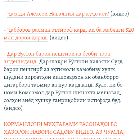
-
Ҷасади Алексей Навалний дар куҷо аст?
(видео)
-
Ҷабборов расман эътироф кард, ки ба маблағи $20
млн дороӣ дорад.
(видео)
-
Дар Бӯстон барои пешгирӣ аз беобӣ чора
андешиданд.
Дар шаҳри Бӯстони вилояти Суғд
барои пешгирӣ аз эҳтимоли камобиву хушк
шудани зироатҳои кишоварзон як обанборро
дигарбора таъмир ва пур кардаанд. Кӯле, ки бо
номи Комсомол дар Бӯстон шинохта мешавад,
солҳои зиёд хушку ғайриқобили истифода буд.
(видео)
КОРМАНДОНИ МУҲТАРАМИ РАСОНАҲО! БО
ҲАЗОРОН НАВОРИ САДОВУ ВИДЕО, АЗ ҶУМЛА,