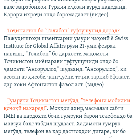
вале марзбонҳои Туркия иҷозаи вуруд надоданд.
Қарори ихроҷи онҳо баромадааст (видео)
-
Тоҷикистон бо "Толибон" гуфтушунид дорад?
Пажуҳишгоҳи швейтсарии умури ҷаҳонӣ ё Swiss
Institute for Global Affairs рӯзи 21-уми феврал
навишт, “Толибон” бо дархости мақомоти
Тоҷикистон миёнарави гуфтушуниди онҳо бо
ҷамоати “Ансоруллоҳ” шудаанд. “Ансоруллоҳ”, ки
асосан аз ҳисоби ҷангҷӯёни тоҷик таркиб ёфтааст,
дар хоки Афғонистон фаъол аст. (видео)
-
Гумруки Тоҷикистон мегӯяд, "телефони мобилии
қочоқӣ нахаред!"
. Моҳҳои ахир,масъалаи сабти
IMEI ва пардохти боҷӣ гумрукӣ барои телефонҳо ба
мавзӯи баҳс табдил шудааст. Хадамоти гумрук
мегӯяд, телефон ва ҳар дастгоҳҳои дигаре, ки бо