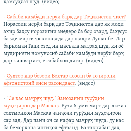
ҳамсуҳбат шуд. (видео)
-
Сабаби камбуди нерӯи барқ дар Тоҷикистон чист?
Норасоии нерӯи барқ дар Тоҷикистон дар як моҳи
ахир баҳсу норозигии зиёдеро ба бор овард, бахусус
баъди марги як хонавода дар шаҳри Душанбе. Дар
барномаи Гапи озод ин масъала матраҳ шуд, ки оё
мудирияти номуносиб сабаби камбуди нерӯи барқ
дар кишвар аст, ё сабабҳои дигар. (видео)
-
Сӯхтор дар бозори Бохтар асосан ба тоҷирони
афғонистонӣ зиён расондааст
. (видео)
-
"Се кас маҷруҳ шуд." Занозании гурӯҳии
муҳоҷирон дар Маскав
. Рӯзи 5-уми март дар яке аз
сохтмонҳои Маскав ҷанҷоли гурӯҳии муҳоҷирон
сар зад. Дар пайи он се нафар маҷруҳ шуда, ду кас
ба беморхона интиқол ёфтаанд. Ба тақрибан даҳ