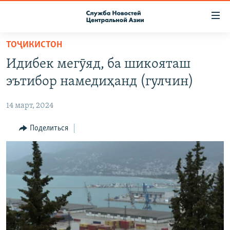
Ссылки
доступа
Вернуться
ТОҶИКИСТОН
к
О ПРОЕКТЕ
Идибек мегӯяд, ба шикояташ
основному
ПОДПИСКА
содержанию
эътибор намедиҳанд (гулчин)
КОНТАКТЫ
Вернутся
к
14 март, 2024
RFE/RL ДИРЕКТ
главной
НАСТОЯЩЕЕ ВРЕМЯ
Поделиться
навигации
Вернутся
МИГРАНТ МЕДИА
к
поиску