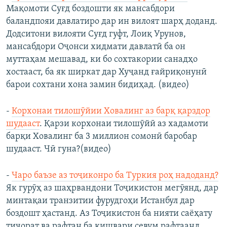
Мақомоти Суғд боздошти як мансабдори
баландпояи давлатиро дар ин вилоят шарҳ доданд.
Додситони вилояти Суғд гуфт, Лоиқ Урунов,
мансабдори Оҷонси хидмати давлатӣ ба он
муттаҳам мешавад, ки бо сохтакории санадҳо
хостааст, ба як ширкат дар Хуҷанд ғайриқонунӣ
барои сохтани хона замин бидиҳад. (видео)
-
Корхонаи тилошӯйии Ховалинг аз барқ қарздор
шудааст
. Қарзи корхонаи тилошӯйӣ аз хадамоти
барқи Ховалинг ба 3 миллион сомонӣ баробар
шудааст. Чӣ гуна?(видео)
-
Чаро баъзе аз тоҷиконро ба Туркия роҳ надоданд?
Як гурӯҳ аз шаҳрвандони Тоҷикистон мегӯянд, дар
минтақаи транзитии фурудгоҳи Истанбул дар
боздошт ҳастанд. Аз Тоҷикистон ба нияти саёҳату
тиҷорат ва рафтан ба кишвари севум рафтаанд,