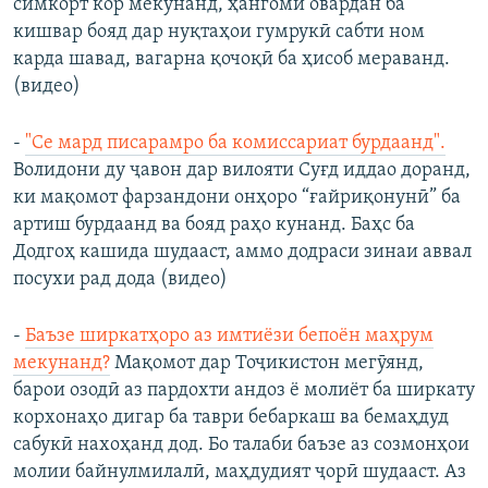
симкорт кор мекунанд, ҳангоми овардан ба
кишвар бояд дар нуқтаҳои гумрукӣ сабти ном
карда шавад, вагарна қочоқӣ ба ҳисоб мераванд.
(видео)
-
"Се мард писарамро ба комиссариат бурдаанд".
Волидони ду ҷавон дар вилояти Суғд иддао доранд,
ки мақомот фарзандони онҳоро “ғайриқонунӣ” ба
артиш бурдаанд ва бояд раҳо кунанд. Баҳс ба
Додгоҳ кашида шудааст, аммо додраси зинаи аввал
посухи рад дода (видео)
-
Баъзе ширкатҳоро аз имтиёзи бепоён маҳрум
мекунанд?
Мақомот дар Тоҷикистон мегӯянд,
барои озодӣ аз пардохти андоз ё молиёт ба ширкату
корхонаҳо дигар ба таври бебаркаш ва бемаҳдуд
сабукӣ нахоҳанд дод. Бо талаби баъзе аз созмонҳои
молии байнулмилалӣ, маҳдудият ҷорӣ шудааст. Аз