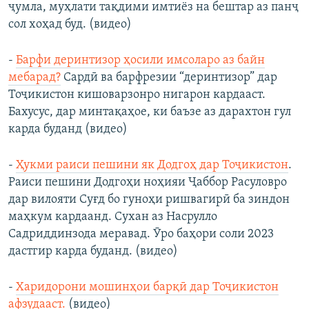
ҷумла, муҳлати тақдими имтиёз на бештар аз панҷ
сол хоҳад буд. (видео)
-
Барфи деринтизор ҳосили имсоларо аз байн
мебарад?
Сардӣ ва барфрезии “деринтизор” дар
Тоҷикистон кишоварзонро нигарон кардааст.
Бахусус, дар минтақаҳое, ки баъзе аз дарахтон гул
карда буданд (видео)
-
Ҳукми раиси пешини як Додгоҳ дар Тоҷикистон
.
Раиси пешини Додгоҳи ноҳияи Ҷаббор Расуловро
дар вилояти Суғд бо гуноҳи ришвагирӣ ба зиндон
маҳкум кардаанд. Сухан аз Насрулло
Садриддинзода меравад. Ӯро баҳори соли 2023
дастгир карда буданд. (видео)
-
Харидорони мошинҳои барқӣ дар Тоҷикистон
афзудааст
.
(видео)