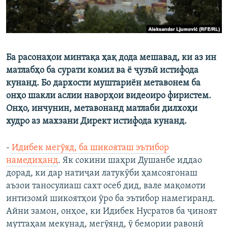
Ба расонаҳои минтақа ҳақ дода мешавад, ки аз ин
матлабҳо ба сурати комил ва ё ҷузъӣ истифода
кунанд. Бо дархости муштариён метавонем ба
онҳо шакли аслии наворҳои видеоиро фиристем.
Онҳо, инчунин, метавонанд матлаби дилхоҳи
худро аз махзани Директ истифода кунанд.
-
Идибек мегӯяд, ба шикояташ эътибор
намедиҳанд
. Як сокини шаҳри Душанбе иддао
дорад, ки дар натиҷаи латукӯби ҳамсоягонаш
аъзои таносулиаш сахт осеб дид, вале мақомоти
интизомӣ шикоятҳои ӯро ба эътибор намегиранд.
Айни замон, онҳое, ки Идибек Нусратов ба ҷиноят
муттаҳам мекунад, мегӯянд, ӯ бемории равонӣ