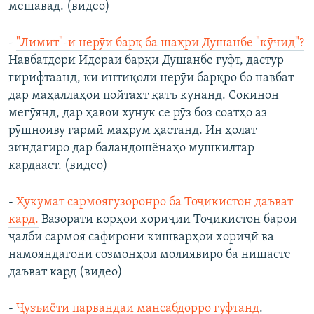
мешавад. (видео)
-
"Лимит"-и нерӯи барқ ба шаҳри Душанбе "кӯчид"?
Навбатдори Идораи барқи Душанбе гуфт, дастур
гирифтаанд, ки интиқоли нерӯи барқро бо навбат
дар маҳаллаҳои пойтахт қатъ кунанд. Сокинон
мегӯянд, дар ҳавои хунук се рӯз боз соатҳо аз
рӯшноиву гармӣ маҳрум ҳастанд. Ин ҳолат
зиндагиро дар баландошёнаҳо мушкилтар
кардааст. (видео)
-
Ҳукумат сармоягузоронро ба Тоҷикистон даъват
кард.
Вазорати корҳои хориҷии Тоҷикистон барои
ҷалби сармоя сафирони кишварҳои хориҷӣ ва
намояндагони созмонҳои молиявиро ба нишасте
даъват кард (видео)
-
Ҷузъиёти парвандаи мансабдорро гуфтанд
.