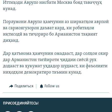
Иттиҳоди Аврупо нисбати Москва бояд таваҷҷуҳ
кунад.
Порлумони Аврупо ҳамчунин аз ширкатҳои аврпоӣ
ва сармоягузорон даъват кард, ки робитаҳои
иқтисодӣ ва тиҷориро бо Арманистон тақвият
диҳанд.
Дар қатънома ҳамчунин омадааст, дар солҳои охир
дар Арманистон тағйироти ҷиддии сиёсӣ рух
додааст ва ҳукумат уҳдадор шудааст, ки фаъолияти
ниҳодҳои демократиро таъмин кунад.
Поделиться
Follow us
ПРИСОЕДИНЯЙТЕСЬ!