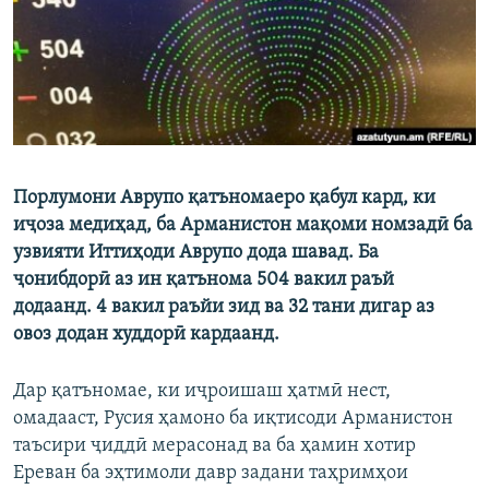
Порлумони Аврупо қатъномаеро қабул кард, ки
иҷоза медиҳад, ба Арманистон мақоми номзадӣ ба
узвияти Иттиҳоди Аврупо дода шавад. Ба
ҷонибдорӣ аз ин қатънома 504 вакил раъй
додаанд. 4 вакил раъйи зид ва 32 тани дигар аз
овоз додан худдорӣ кардаанд.
Дар қатъномае, ки иҷроишаш ҳатмӣ нест,
омадааст, Русия ҳамоно ба иқтисоди Арманистон
таъсири ҷиддӣ мерасонад ва ба ҳамин хотир
Ереван ба эҳтимоли давр задани таҳримҳои