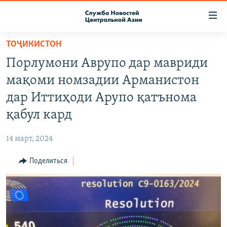
Ссылки
доступа
Вернуться
ТОҶИКИСТОН
к
О ПРОЕКТЕ
Порлумони Аврупо дар мавриди
основному
ПОДПИСКА
содержанию
мақоми номзадии Арманистон
КОНТАКТЫ
Вернутся
дар Иттиҳоди Арупо қатънома
к
RFE/RL ДИРЕКТ
қабул кард
главной
НАСТОЯЩЕЕ ВРЕМЯ
навигации
14 март, 2024
Вернутся
МИГРАНТ МЕДИА
к
Поделиться
поиску