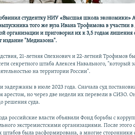
 обвинил студентку НИУ «Высшая школа экономики» 
выпускника того же вуза Ивана Трофимова в участии в
ой организации и приговорил их к 3,5 годам лишения 
т издание "Медиазона".
едствия, 21-летняя Олехнович и 22-летний Трофимов б
сети секретного штаба Алексея Навального, "который 
ятельностью на территории России".
и задержаны в июле 2023 года. Сначала суд постанови
 арестом, но через две недели их перевели в СИЗО. О
до решения суда.
года российские власти объявили Фонд борьбы с корру
льного экстремистскими организациями. После этого 
 штабов была расформирована, а многие сторонники