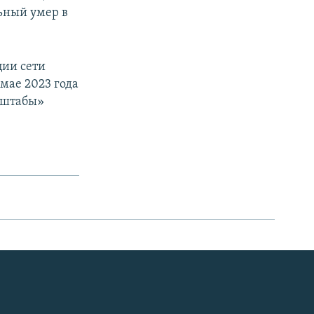
ьный умер в
ции сети
мае 2023 года
 штабы»