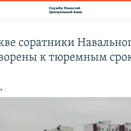
кве соратники Навально
ворены к тюремным сро
ся