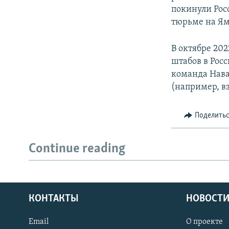
покинули Рос
тюрьме на Яма
В октябре 20
штабов в Рос
команда Нава
(например, вз
Поделить
Continue reading
КОНТАКТЫ
НОВОСТИ
Email
О проекте