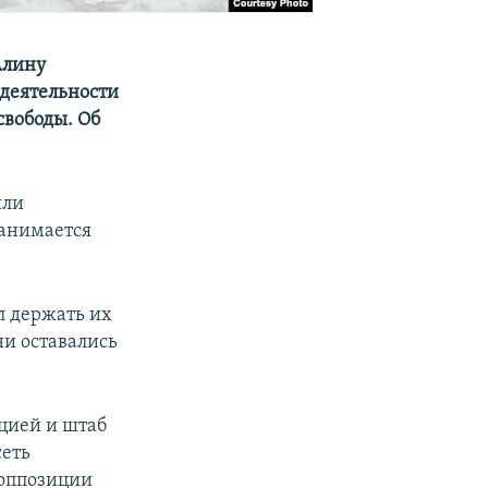
Алину
 деятельности
свободы. Об
ыли
занимается
л держать их
ни оставались
пцией и штаб
сеть
 оппозиции