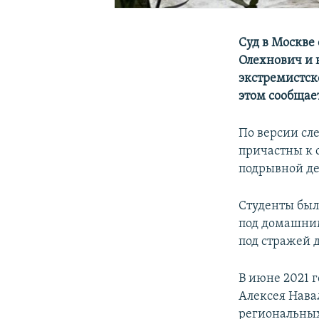
Суд в Москве
Олехнович и 
экстремистск
этом сообщае
По версии сл
причастны к 
подрывной де
Студенты был
под домашним
под стражей 
В июне 2021 
Алексея Нава
региональных