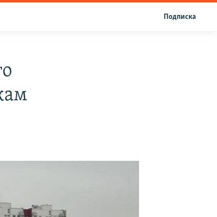
Подписка
го
кам