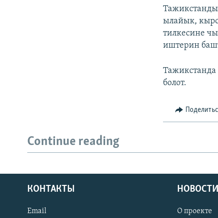
Тажикстанды
ылайык, кыр
тилкесине чы
иштерин баш
Тажикстанда 
болот.
Поделить
Continue reading
КОНТАКТЫ
НОВОСТИ
Email
О проекте