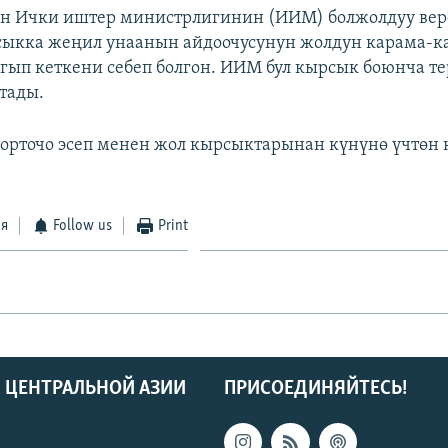
н Ички иштер министрлигинин (ИИМ) болжолдуу ве
сыкка жеңил унаанын айдоочусунун жолдун карама-
гып кеткени себеп болгон. ИИМ бул кырсык боюнча т
тады.
орточо эсеп менен жол кырсыктарынан күнүнө үчтөн 
ся
Follow us
Print
 ЦЕНТРАЛЬНОЙ АЗИИ
ПРИСОЕДИНЯЙТЕСЬ!