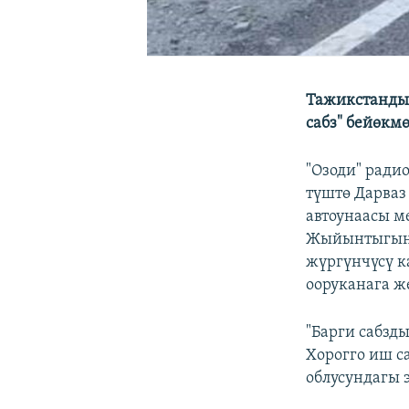
Тажикстандын
сабз" бейөкм
"Озоди" ради
түштө Дарваз
автоунаасы м
Жыйынтыгынд
жүргүнчүсү к
ооруканага ж
"Барги сабзд
Хорогго иш с
облусундагы 