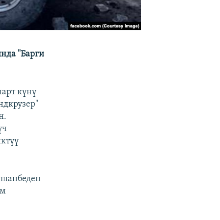
нда "Барги
март күнү
ндкрузер"
н.
үч
иктүү
Душанбеден
ом