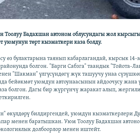
 Тоолуу Бадахшан автоном облусундагы жол кырсыгы
өт уюмунун төрт кызматкери каза болду.
осу өз булактарына таянып кабарлагандай, кырсык 14-
 районунда болгон. "Барги Сабзга" таандык "Тойота-Ла
енен "Шакман" үлгүсүндөгү жүк ташуучу унаа сүзүшкө
а бейөкмөт уюмдун автоунаасынын айдоочусу жана 
аза болгон. Дагы бир жүргүнчү жаракат алып, жергил
еткирилген.
ын" өкүлдөрү билдиргендей, уюмдун кызматкерлери 
апар менен баратышкан. Уюм Тоолуу Бадахшан автон
экологиялык долбоорлор менен иштейт.