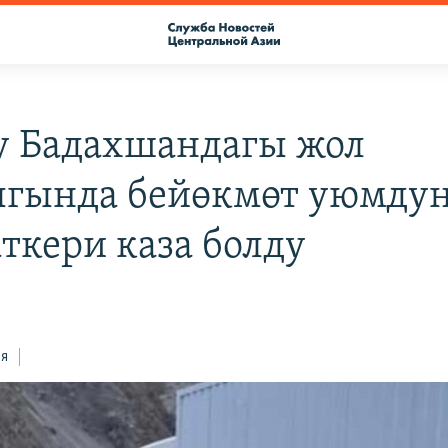
у Бадахшандагы жол
гында бейөкмөт уюмдун
ткери каза болду
ся