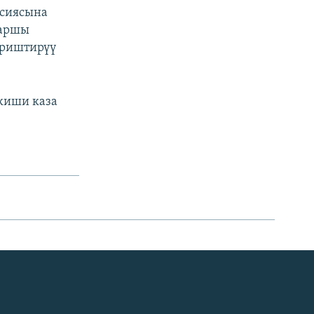
рсиясына
каршы
ериштирүү
киши каза