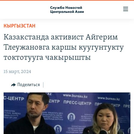
Ссылки
доступа
Вернуться
КЫРГЫЗСТАН
к
О ПРОЕКТЕ
Казакстанда активист Айгерим
основному
ПОДПИСКА
содержанию
Тлеужановга каршы куугунтукту
КОНТАКТЫ
Вернутся
токтотууга чакырышты
к
RFE/RL ДИРЕКТ
главной
15 март, 2024
НАСТОЯЩЕЕ ВРЕМЯ
навигации
Вернутся
Поделиться
МИГРАНТ МЕДИА
к
поиску