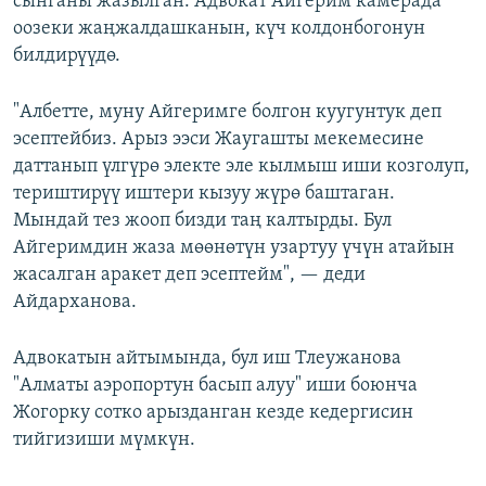
сынганы жазылган. Адвокат Айгерим камерада
оозеки жаңжалдашканын, күч колдонбогонун
билдирүүдө.
"Албетте, муну Айгеримге болгон куугунтук деп
эсептейбиз. Арыз ээси Жаугашты мекемесине
даттанып үлгүрө электе эле кылмыш иши козголуп,
териштирүү иштери кызуу жүрө баштаган.
Мындай тез жооп бизди таң калтырды. Бул
Айгеримдин жаза мөөнөтүн узартуу үчүн атайын
жасалган аракет деп эсептейм", — деди
Айдарханова.
Адвокатын айтымында, бул иш Тлеужанова
"Алматы аэропортун басып алуу" иши боюнча
Жогорку сотко арызданган кезде кедергисин
тийгизиши мүмкүн.