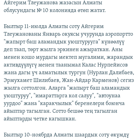
Айгерим Тлеужанова жазасын Алматы
облусундагы № 10 колонияда өтөп жатат.
Былтыр 11-июлда Алматы соту Айгерим
Тлеужанованы Январь окуясы учурунда аэропортто
"жапырт баш аламандык уюштурууга" күнөөлүү
деп таап, төрт жылга эркинен ажыраткан. Аны
менен кошо мурдагы мектеп мугалими, жарандык
активдүүлүгү менен таанымал Калас Нурпейисов
жана дагы үч алматылык тургун (Нурлан Далибаев,
Эрмухамет Шилибаев, Жан-Айдар Карменов) сегиз
жылга соттолгон. Аларга "жапырт баш аламандык
уюштуруу", "имараттарга кол салуу", "автоунаа
уурдоо" жана "каракчылык" беренелери боюнча
айыптар тагылган. Сотто бешөө тең тагылган
айыптарды четке кагышкан.
Былтыр 10-ноябрда Алматы шаардык соту өкүмдү