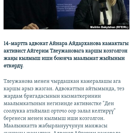
14-мартта адвокат Айнара Айдарханова камактагы
активист Айгерим Тлеужановага каршы козголгон
жаңы кылмыш иши боюнча маалымат жыйынын
өткөрдү.
Тлеужанова менен чырдашкан камералашы ага
каршы арыз жазган. Адвокаттын айтымында, тез
жардам бригадасынын кызматкеринин
маалымкатынын негизинде активистке "Ден
соолукка атайылап орточо оор залал келтирүү"
беренеси менен кылмыш иши козголгон.
Маалымкатта жабырлануучунун манжасы