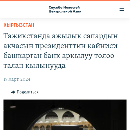
Ссылки
доступа
Вернуться
КЫРГЫЗСТАН
к
О ПРОЕКТЕ
Тажикстанда ажылык сапардын
основному
ПОДПИСКА
содержанию
акчасын президенттин кайниси
КОНТАКТЫ
Вернутся
башкарган банк аркылуу төлөө
к
RFE/RL ДИРЕКТ
талап кылынууда
главной
НАСТОЯЩЕЕ ВРЕМЯ
навигации
19 март, 2024
Вернутся
МИГРАНТ МЕДИА
к
Поделиться
поиску