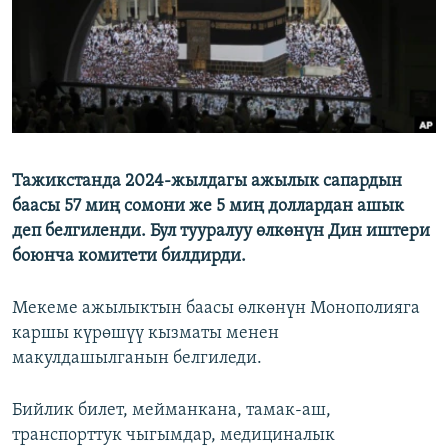
Тажикстанда 2024-жылдагы ажылык сапардын
баасы 57 миң сомони же 5 миң доллардан ашык
деп белгиленди. Бул тууралуу өлкөнүн Дин иштери
боюнча комитети билдирди.
Мекеме ажылыктын баасы өлкөнүн Монополияга
каршы күрөшүү кызматы менен
макулдашылганын белгиледи.
Бийлик билет, мейманкана, тамак-аш,
транспорттук чыгымдар, медициналык