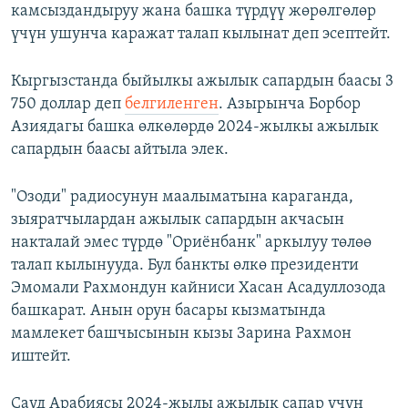
камсыздандыруу жана башка түрдүү жөрөлгөлөр
үчүн ушунча каражат талап кылынат деп эсептейт.
Кыргызстанда быйылкы ажылык сапардын баасы 3
750 доллар деп
белгиленген
. Азырынча Борбор
Азиядагы башка өлкөлөрдө 2024-жылкы ажылык
сапардын баасы айтыла элек.
"Озоди" радиосунун маалыматына караганда,
зыяратчылардан ажылык сапардын акчасын
накталай эмес түрдө "Ориёнбанк" аркылуу төлөө
талап кылынууда. Бул банкты өлкө президенти
Эмомали Рахмондун кайниси Хасан Асадуллозода
башкарат. Анын орун басары кызматында
мамлекет башчысынын кызы Зарина Рахмон
иштейт.
Сауд Арабиясы 2024-жылы ажылык сапар үчүн