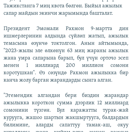
Тажикстанга 7 миң квота бөлгөн. Быйыл ажылык
сапар майдын экинчи жарымында башталат.
Президент Эмомали Рахмон 9-мартта дин
ишмерлеринин алдында сүйлөп жатып, ажылык
темасына өзүнчө токтолгон. Анын айтымында,
"2023-жылы эле өлкөнүн 63 миң жараны ажылык
жана умра сапарына барып, бул үчүн орточо эсеп
менен 1 миллиард 200 миллион сомони
коротушкан". Өз сөзүндө Рахмон ажылыкка бир
канча жолу барган жарандарды сынга алган.
"Эгемендик алгандан бери биздин жарандар
ажылыкка короткон сумма дээрлик 12 миллиард
сомонини түзгөн. Бул каражатты турак-жай
курууга, жашоо шартын жакшыртууга, балдардын
билимине, аларды сапаттуу тамак-аш, окуу