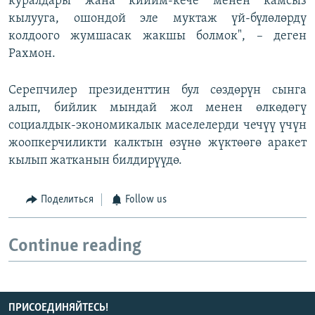
куралдары жана кийим-кече менен камсыз
кылууга, ошондой эле муктаж үй-бүлөлөрдү
колдоого жумшасак жакшы болмок", – деген
Рахмон.
Серепчилер президенттин бул сөздөрүн сынга
алып, бийлик мындай жол менен өлкөдөгү
социалдык-экономикалык маселелерди чечүү үчүн
жоопкерчиликти калктын өзүнө жүктөөгө аракет
кылып жатканын билдирүүдө.
Поделиться
Follow us
Continue reading
ПРИСОЕДИНЯЙТЕСЬ!