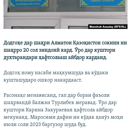
Додгоҳе дар шаҳри Алматои Қазоқистон сокини ин
шаҳрро 20 сол зиндонӣ кард. Ӯро дар куштори
духтарандари ҳафтсолааш айбдор карданд.
Додгоҳ ному насаби маҳкумшуда ва кӯдаки
кушташударо ошкор накардааст.
Расонаҳо менависанд, гап дар бораи фаъоли
шаҳрвандӣ Балжан Турлибек меравад. Ӯро дар
куштори Карина Закураеваи ҳафтсола айбдор
мекунанд. Маросими дафни ин кӯдак ҳанӯз моҳи
июли соли 2023 баргузор шуда буд.