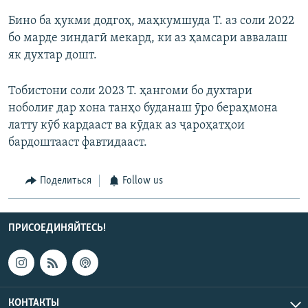
Бино ба ҳукми додгоҳ, маҳкумшуда Т. аз соли 2022
бо марде зиндагӣ мекард, ки аз ҳамсари аввалаш
як духтар дошт.
Тобистони соли 2023 Т. ҳангоми бо духтари
ноболиғ дар хона танҳо буданаш ӯро бераҳмона
латту кӯб кардааст ва кӯдак аз ҷароҳатҳои
бардоштааст фавтидааст.
Поделиться
Follow us
ПРИСОЕДИНЯЙТЕСЬ!
КОНТАКТЫ