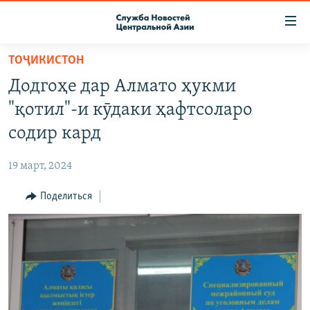
Ссылки
доступа
Вернуться
ТОҶИКИСТОН
к
О ПРОЕКТЕ
Додгоҳе дар Алмато ҳукми
основному
ПОДПИСКА
содержанию
"қотил"-и кӯдаки ҳафтсоларо
КОНТАКТЫ
Вернутся
содир кард
к
RFE/RL ДИРЕКТ
главной
19 март, 2024
НАСТОЯЩЕЕ ВРЕМЯ
навигации
Вернутся
Поделиться
МИГРАНТ МЕДИА
к
поиску