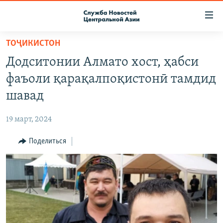
Ссылки
доступа
Вернуться
ТОҶИКИСТОН
к
О ПРОЕКТЕ
Додситонии Алмато хост, ҳабси
основному
ПОДПИСКА
содержанию
фаъоли қарақалпоқистонӣ тамдид
КОНТАКТЫ
Вернутся
шавад
к
RFE/RL ДИРЕКТ
главной
19 март, 2024
НАСТОЯЩЕЕ ВРЕМЯ
навигации
Вернутся
Поделиться
МИГРАНТ МЕДИА
к
поиску