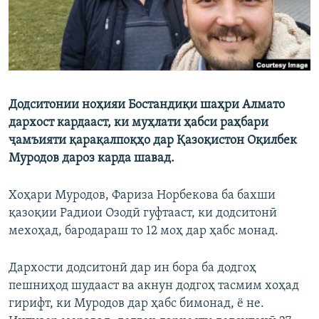
Додситонии ноҳияи Бостандиқи шаҳри Алмато
дархост кардааст, ки муҳлати ҳабси раҳбари
ҷамъияти қарақалпоқҳо дар Қазоқистон Оқилбек
Муродов дароз карда шавад.
Хоҳари Муродов, Фариза Норбекова ба бахши
қазоқии Радиои Озодӣ гуфтааст, ки додситонӣ
мехоҳад, бародараш то 12 моҳ дар ҳабс монад.
Дархости додситонӣ дар ин бора ба додгоҳ
пешниҳод шудааст ва акнун додгоҳ тасмим хоҳад
гирифт, ки Муродов дар ҳабс бимонад, ё не.