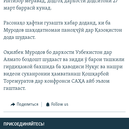
Интизор меравад, додгоҳ дархости додситонӣ 27
март баррасӣ кунад.
Расонаҳо ҳафтаи гузашта хабар доданд, ки ба
Муродов шаҳодатномаи паноҳҷӯӣ дар Қазоқистон
дода шудааст.
Оқилбек Муродов бо дархости Узбекистон дар
Алмато боздошт шудааст ва зидди ӯ барои ташкили
гирдиҳамоӣ бахшида ба ҳаводиси Нуқус ва нашри
видеои суханронии ҳамватанаш Қошқарбой
Торемуратов дар конфронси САҲА айб эълом
гаштааст.
Поделиться
Follow us
ПРИСОЕДИНЯЙТЕСЬ!