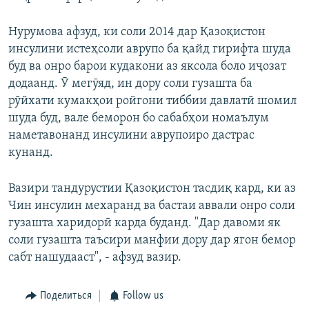
Нурумова афзуд, ки соли 2014 дар Қазоқистон
инсулини истеҳсоли аврупо ба қайд гирифта шуда
буд ва онро барои кудакони аз яксола боло иҷозат
додаанд. Ӯ мегӯяд, ин дору соли гузашта ба
рӯйхати кумакҳои ройгони тиббии давлатӣ шомил
шуда буд, вале беморон бо сабабҳои номаълум
наметавонанд инсулини аврупоиро дастрас
кунанд.
Вазири тандурустии Қазоқистон тасдиқ кард, ки аз
Чин инсулин мехаранд ва бастаи аввали онро соли
гузашта харидорӣ карда буданд. "Дар давоми як
соли гузашта таъсири манфии дору дар ягон бемор
сабт нашудааст", - афзуд вазир.
Поделиться
Follow us