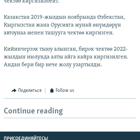
чектөө киргизилбейт.
Казакстан 2019-жылдын ноябрында Өзбекстан,
Кыргызстан жана Орусияга мунай өнүмдөрүн
автоунаа менен ташууга чектөө киргизген.
Кийинчерээк тыюу алынган, бирок чектөө 2022-
жылдын июлунда алты айга кайра киргизилген.
Андан бери бир нече жолу узартылды.
Поделиться
Follow us
Continue reading
ПРИСОЕДИНЯЙТЕСЬ!