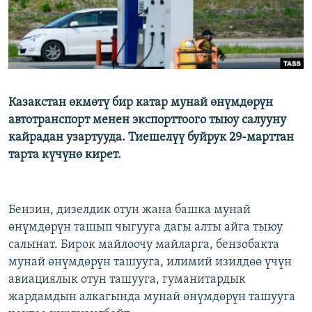
Казакстан өкмөтү бир катар мунай өнүмдөрүн
автотранспорт менен экспорттоого тыюу салууну
кайрадан узартууда. Тиешелүү буйрук 29-марттан
тарта күчүнө кирет.
Бензин, дизелдик отун жана башка мунай
өнүмдөрүн ташып чыгууга дагы алты айга тыюу
салынат. Бирок майлоочу майларга, бензобакта
мунай өнүмдөрүн ташууга, илимий изилдөө үчүн
авиациялык отун ташууга, гуманитардык
жардамдын алкагында мунай өнүмдөрүн ташууга