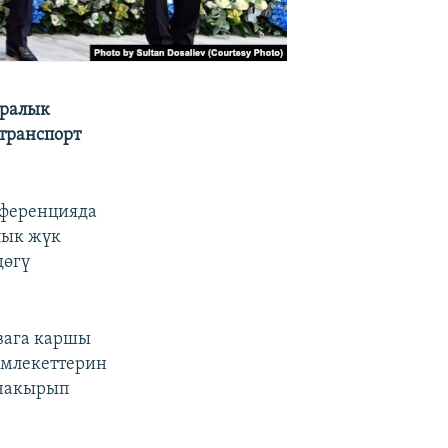
аралык
транспорт
нференцияда
лык жүк
дөгү
вага каршы
амлекеттерин
 чакырып