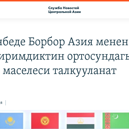
беде Борбор Азия менен
иримдиктин ортосундаг
 маселеси талкууланат
ся