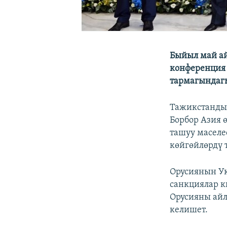
Быйыл май ай
конференция 
тармагындагы
Тажикстандын
Борбор Азия 
ташуу маселе
көйгөйлөрдү 
Орусиянын У
санкциялар к
Орусияны айл
келишет.