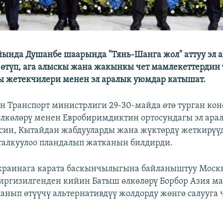
ында Душанбе шаарында "Тянь-Шанга жол" аттуу эл 
өтүп, ага алыскы жана жакынкы чет мамлекеттердин 
 жетекчилери менен эл аралык уюмдар катышат.
 Транспорт министрлиги 29-30-майда өтө турган ко
өлкөлөрү менен Евробиримдиктин ортосундагы эл ара
син, Кытайдан жабдууларды жана жүктөрдү жеткирүү
талкуулоо пландалып жатканын билдирди.
краинага карата баскынчылыгына байланыштуу Моск
иргизилгенден кийин Батыш өлкөлөрү Борбор Азия м
анып өтүүчү альтернативдүү жолдорду жөнгө салууга