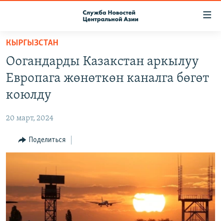
Ссылки
доступа
Вернуться
КЫРГЫЗСТАН
к
О ПРОЕКТЕ
Оогандарды Казакстан аркылуу
основному
ПОДПИСКА
содержанию
Европага жөнөткөн каналга бөгөт
КОНТАКТЫ
Вернутся
коюлду
к
RFE/RL ДИРЕКТ
главной
20 март, 2024
НАСТОЯЩЕЕ ВРЕМЯ
навигации
Вернутся
Поделиться
МИГРАНТ МЕДИА
к
поиску