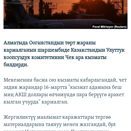
Алматыда Ооганстандын төрт жараны
кармалганын шаршембиде Казакстандын Улуттук
коопсуздук комитетинин Чек ара кызматы
билдирди.
Мекеменин басма сөз кызматы кабарлагандай, чет
элдик жарандар 16-мартта "кызмат адамына беш
миң АКШ доллары өлчөмүндө пара берүүгө аракет
кылган учурда" кармалган.
Жергиликтүү маалымат каражаттары тергөө
материалдарына таянуу менен жазгандай, бул