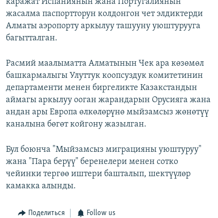
каражат Испаниянын жана Португалиянын
жасалма паспортторун колдонгон чет элдиктерди
Алматы аэропорту аркылуу ташууну уюштурууга
багытталган.
Расмий маалыматта Алматынын Чек ара көзөмөл
башкармалыгы Улуттук коопсуздук комитетинин
департаменти менен биргеликте Казакстандын
аймагы аркылуу ооган жарандарын Орусияга жана
андан ары Европа өлкөлөрүнө мыйзамсыз жөнөтүү
каналына бөгөт койгону жазылган.
Бул боюнча "Мыйзамсыз миграцияны уюштуруу"
жана "Пара берүү" беренелери менен сотко
чейинки тергөө иштери башталып, шектүүлөр
камакка алынды.
Поделиться
Follow us