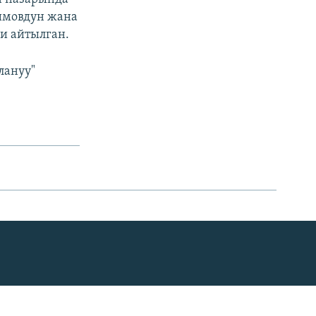
имовдун жана
и айтылган.
лануу"