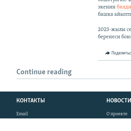
экенин
билди
башка айыпта
2023-жылы се
беренеси бою
Поделить
Continue reading
КОНТАКТЫ
НОВОСТИ
Email
О проекте