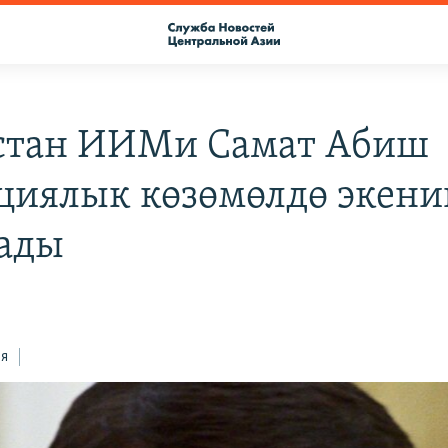
стан ИИМи Самат Абиш
циялык көзөмөлдө экени
ады
ся