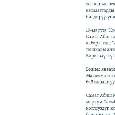
жатканын эск
кызматтарды 
билдирүүсүнд
19-мартта "К
Самат Абиш ж
кабарлаган. 
тышкары аны
Бирок мүлкү 
Быйыл январд
Маалыматка к
байланыштуу
Самат Абиш К
маркум Сатыб
коопсуздук к
бошотулган. 