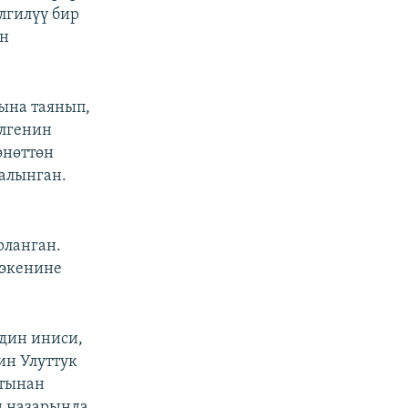
лгилүү бир
ун
рына таянып,
илгенин
өнөттөн
алынган.
рланган.
 экенине
дин иниси,
ин Улуттук
атынан
н назарында