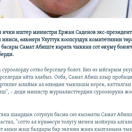
 ички иштер министри Ержан Саденов экс-президент
 иниси, өлкөнүн Улуттук коопсуздук комитетинин тө
 басары Самат Абишге карата чыккан сот өкүмү боюн
берди.
 суроолорду сотко берсеңер болот. Биз өз ыйгарым уку
рселерди айта алабыз. Ооба, Самат Абиш азыр пробац
артипке ылайык ал өлкөдөн чыкпашы керек, катталган
ш", – деди министр журналисттердин суроолоруна жо
тана шаардык сотунун басма сөз кызматы Самат Абиш
стап, "сотто ал күнөөсүн толугу менен мойнуна алган
от анын жаш балдары бар экенин жана кылганына чы