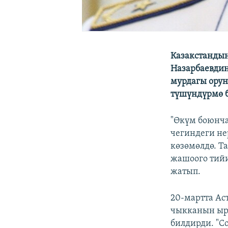
Казакстандын
Назарбаевдин
мурдагы орун
түшүндүрмө 
"Өкүм боюнча
чегиндеги не
көзөмөлдө. Т
жашоого тийи
жатып.
20-мартта Ас
чыкканын ыра
билдирди. "С