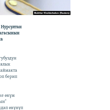
 Нурсултан
рагасынын
ча
губуздун
иялык
 аймакта
оп берип
ке өкүм
ын"
ндап өкүнүп