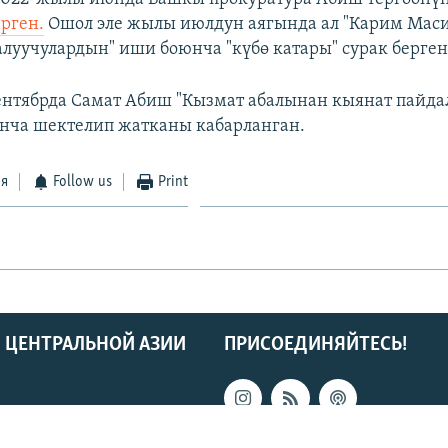
рген.
Ошол эле жылы июлдун аягында ал "Карим Мас
луучулардын" иши боюнча "күбө катары" сурак берген
нтябрда Самат Абиш "Кызмат абалынан кыянат пайда
нча шектелип жатканы кабарланган.
ся
Follow us
Print
 ЦЕНТРАЛЬНОЙ АЗИИ
ПРИСОЕДИНЯЙТЕСЬ!