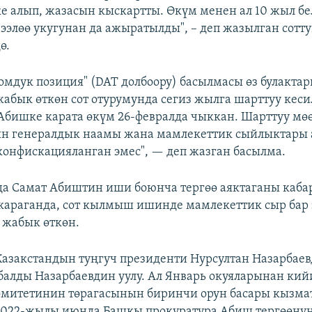
е алып, жазасын кыскартты. Өкүм менен ал 10 жыл бе
ээлөө укугунан да ажыратылды", – деп жазылган сотт
ө.
оомдук позиция" (DAT долбоору) басылмасы өз булакта
абык өткөн сот отурумунда сегиз жылга шарттуу кес
"Абишке карата өкүм 26-февралда чыккан. Шарттуу мө
н генералдык наамы жана мамлекеттик сыйлыктары 
конфискацияланган эмес", — деп жазган басылма.
а Самат Абиштин иши боюнча тергөө аяктаганы каба
араганда, сот кылмыш ишинде мамлекеттик сыр бар
 жабык өткөн.
азакстандын туңгуч президенти Нурсултан Назарбаев
алды Назарбаевдин уулу. Ал Январь окуяларынан кий
омитетинин төрагасынын биринчи орун басары кызм
2022-жылы июнда Башкы прокуратура Абиш тергөөнү