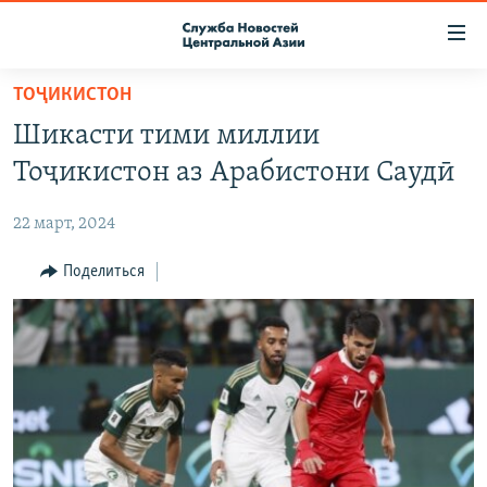
Ссылки
доступа
Вернуться
ТОҶИКИСТОН
к
О ПРОЕКТЕ
Шикасти тими миллии
основному
ПОДПИСКА
содержанию
Тоҷикистон аз Арабистони Саудӣ
КОНТАКТЫ
Вернутся
к
22 март, 2024
RFE/RL ДИРЕКТ
главной
НАСТОЯЩЕЕ ВРЕМЯ
Поделиться
навигации
Вернутся
МИГРАНТ МЕДИА
к
поиску