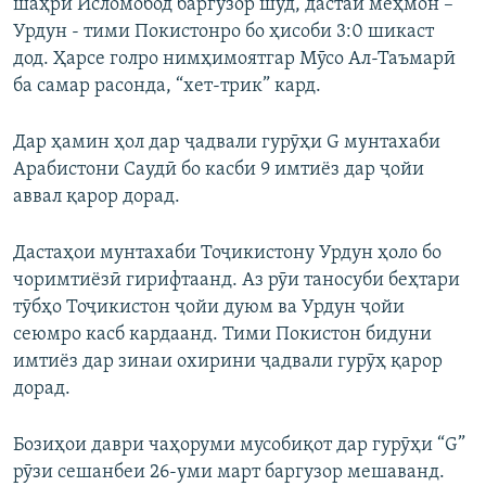
шаҳри Исломобод баргузор шуд, дастаи меҳмон –
Урдун - тими Покистонро бо ҳисоби 3:0 шикаст
дод. Ҳарсе голро нимҳимоятгар Мӯсо Ал-Таъмарӣ
ба самар расонда, “хет-трик” кард.
Дар ҳамин ҳол дар ҷадвали гурӯҳи G мунтахаби
Арабистони Саудӣ бо касби 9 имтиёз дар ҷойи
аввал қарор дорад.
Дастаҳои мунтахаби Тоҷикистону Урдун ҳоло бо
чоримтиёзӣ гирифтаанд. Аз рӯи таносуби беҳтари
тӯбҳо Тоҷикистон ҷойи дуюм ва Урдун ҷойи
сеюмро касб кардаанд. Тими Покистон бидуни
имтиёз дар зинаи охирини ҷадвали гурӯҳ қарор
дорад.
Бозиҳои даври чаҳоруми мусобиқот дар гурӯҳи “G”
рӯзи сешанбеи 26-уми март баргузор мешаванд.