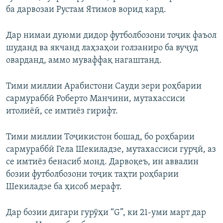
ба дарвозаи Рустам Ятимов ворид кард.
Дар нимаи дуюми дидор футболбозони тоҷик фаъол
шуданд ва якчанд лаҳзаҳои голзаниро ба вуҷуд
оварданд, аммо муваффақ нагаштанд.
Тими миллии Арабистони Сауди зери роҳбарии
сармураббӣ Роберто Манчини, мутахассиси
итолиёӣ, се имтиёз гирифт.
Тими миллии Тоҷикистон бошад, бо роҳбарии
сармураббӣ Гела Шекиладзе, мутахассиси гурҷӣ, аз
се имтиёз бенасиб монд. Дарвоқеъ, ин аввалин
бозии футболбозони тоҷик таҳти роҳбарии
Шекиладзе ба ҳисоб мерафт.
Дар бозии дигари гурӯҳи “G”, ки 21-уми март дар