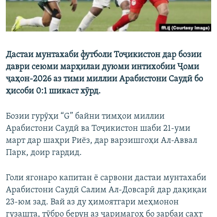
Дастаи мунтахаби футболи Тоҷикистон дар бозии
даври сеюми марҳилаи дуюми интихобии Ҷоми
ҷаҳон-2026 аз тими миллии Арабистони Саудӣ бо
ҳисоби 0:1 шикаст хӯрд.
Бозии гурӯҳи “G” байни тимҳои миллии
Арабистони Саудӣ ва Тоҷикистон шаби 21-уми
март дар шаҳри Риёз, дар варзишгоҳи Ал-Аввал
Парк, доир гардид.
Голи ягонаро капитан ё сарвони дастаи мунтахаби
Арабистони Саудӣ Салим Ал-Довсарӣ дар дақиқаи
23-юм зад. Вай аз ду ҳимоятгари меҳмонон
гузашта, тӯбро берун аз ҷаримагоҳ бо зарбаи сахт