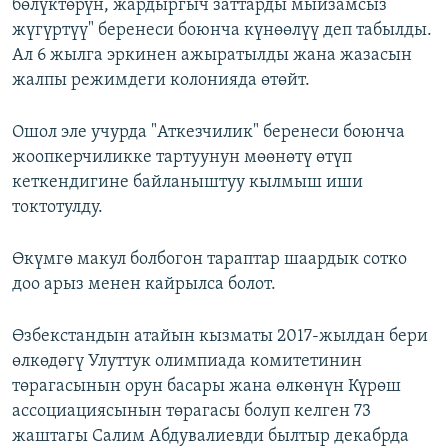
бөлүктөрүн, жардыргыч заттарды мыйзамсыз
жүгүртүү" беренеси боюнча күнөөлүү деп табылды.
Ал 6 жылга эркинен ажыратылды жана жазасын
жалпы режимдеги колонияда өтөйт.
Ошол эле учурда "Аткезчилик" беренеси боюнча
жоопкерчиликке тартуунун мөөнөтү өтүп
кеткендигине байланыштуу кылмыш иши
токтотулду.
Өкүмгө макул болбогон тараптар шаардык сотко
доо арыз менен кайрылса болот.
Өзбекстандын атайын кызматы 2017-жылдан бери
өлкөдөгү Улуттук олимпиада комитетинин
төрагасынын орун басары жана өлкөнүн Күрөш
ассоциациясынын төрагасы болуп келген 73
жаштагы Салим Абдувалиевди былтыр декабрда