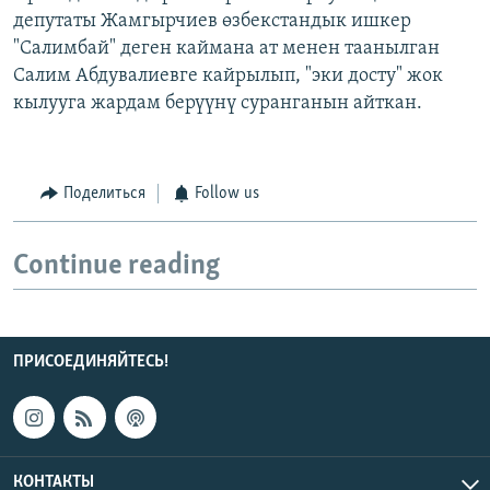
депутаты Жамгырчиев өзбекстандык ишкер
"Салимбай" деген каймана ат менен таанылган
Салим Абдувалиевге кайрылып, "эки досту" жок
кылууга жардам берүүнү суранганын айткан.
Поделиться
Follow us
Continue reading
ПРИСОЕДИНЯЙТЕСЬ!
КОНТАКТЫ