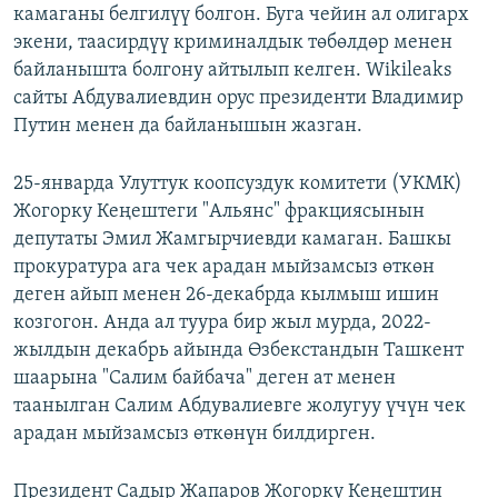
камаганы белгилүү болгон. Буга чейин ал олигарх
экени, таасирдүү криминалдык төбөлдөр менен
байланышта болгону айтылып келген. Wikileaks
сайты Абдувалиевдин орус президенти Владимир
Путин менен да байланышын жазган.
25-январда Улуттук коопсуздук комитети (УКМК)
Жогорку Кеңештеги "Альянс" фракциясынын
депутаты Эмил Жамгырчиевди камаган. Башкы
прокуратура ага чек арадан мыйзамсыз өткөн
деген айып менен 26-декабрда кылмыш ишин
козгогон. Анда ал туура бир жыл мурда, 2022-
жылдын декабрь айында Өзбекстандын Ташкент
шаарына "Салим байбача" деген ат менен
таанылган Салим Абдувалиевге жолугуу үчүн чек
арадан мыйзамсыз өткөнүн билдирген.
Президент Садыр Жапаров Жогорку Кеңештин