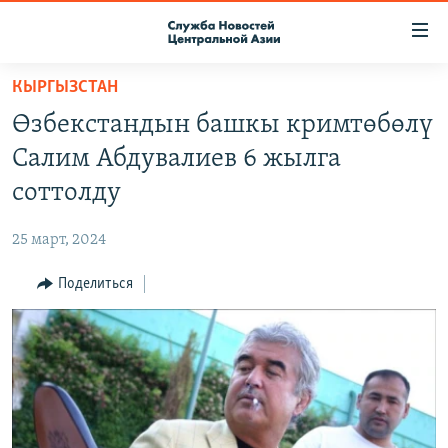
Ссылки
доступа
Вернуться
КЫРГЫЗСТАН
к
О ПРОЕКТЕ
Өзбекстандын башкы кримтөбөлү
основному
ПОДПИСКА
содержанию
Салим Абдувалиев 6 жылга
КОНТАКТЫ
Вернутся
соттолду
к
RFE/RL ДИРЕКТ
главной
25 март, 2024
НАСТОЯЩЕЕ ВРЕМЯ
навигации
Вернутся
Поделиться
МИГРАНТ МЕДИА
к
поиску