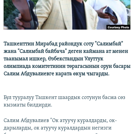
Ташкенттин Мирабад райондук соту "Салимбай"
жана "Салимбай байбача" деген каймана ат менен
таанымал ишкер, Өзбекстандын Улуттук
олимпиада комитетинин төрагасынын орун басары
Салим Абдувалиевге карата өкүм чыгарды.
Бул тууралуу Ташкент шаардык сотунун басма сөз
кызматы билдирди.
Салим Абдувалиев "Ок атуучу куралдарды, ок-
дарыларды, ок атуучу куралдардын негизги