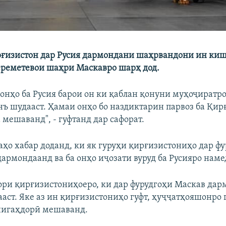
ғизистон дар Русия дармондани шаҳрвандони ин киш
реметевои шаҳри Маскавро шарҳ дод.
онҳо ба Русия барои он ки қаблан қонуни муҳоҷиратро
нъ шудааст. Ҳамаи онҳо бо наздиктарин парвоз ба Қир
мешаванд", - гуфтанд дар сафорат.
аҳо хабар доданд, ки як гуруҳи қирғизистониҳо дар ф
армондаанд ва ба онҳо иҷозати вуруд ба Русияро нам
ри қирғизистониҳоеро, ки дар фурудгоҳи Маскав дар
ааст. Яке аз ин қирғизистониҳо гуфт, ҳуҷҷатҳояшонро
 нигаҳдорӣ мешаванд.