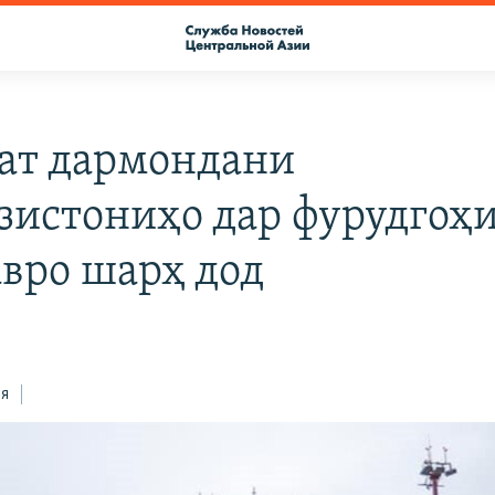
ат дармондани
зистониҳо дар фурудгоҳ
вро шарҳ дод
ся