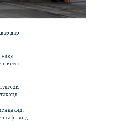
вар дар
 нақз
ғизистон
урудгоҳи
едиҳанд.
мондаанд,
 гирифтаанд