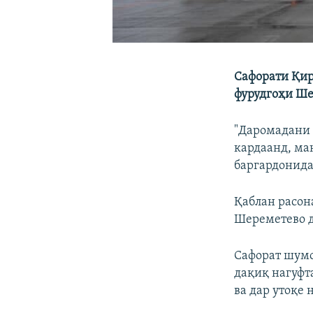
Сафорати Қир
фурудгоҳи Ше
"Даромадани 
кардаанд, ма
баргардонида 
Қаблан расон
Шереметево д
Сафорат шумо
дақиқ нагуфт
ва дар утоқе