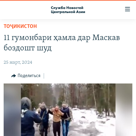
Ссылки
доступа
Вернуться
ТОҶИКИСТОН
к
О ПРОЕКТЕ
11 гумонбари ҳамла дар Маскав
основному
ПОДПИСКА
содержанию
боздошт шуд
КОНТАКТЫ
Вернутся
к
25 март, 2024
RFE/RL ДИРЕКТ
главной
НАСТОЯЩЕЕ ВРЕМЯ
Поделиться
навигации
Вернутся
МИГРАНТ МЕДИА
к
поиску