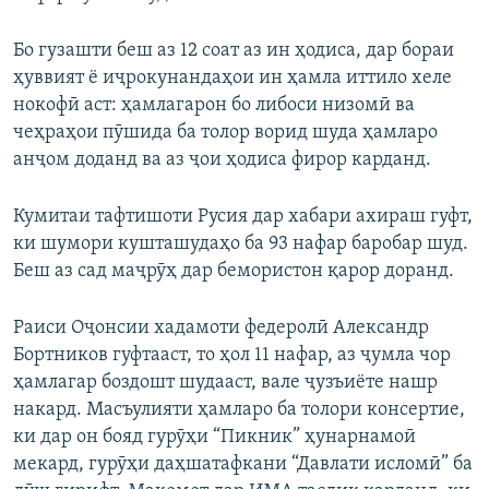
Бо гузашти беш аз 12 соат аз ин ҳодиса, дар бораи
ҳуввият ё иҷрокунандаҳои ин ҳамла иттило хеле
нокофӣ аст: ҳамлагарон бо либоси низомӣ ва
чеҳраҳои пӯшида ба толор ворид шуда ҳамларо
анҷом доданд ва аз ҷои ҳодиса фирор карданд.
Кумитаи тафтишоти Русия дар хабари ахираш гуфт,
ки шумори кушташудаҳо ба 93 нафар баробар шуд.
Беш аз сад маҷрӯҳ дар бемористон қарор доранд.
Раиси Оҷонсии хадамоти федеролӣ Александр
Бортников гуфтааст, то ҳол 11 нафар, аз ҷумла чор
ҳамлагар боздошт шудааст, вале ҷузъиёте нашр
накард. Масъулияти ҳамларо ба толори консертие,
ки дар он бояд гурӯҳи “Пикник” ҳунарнамоӣ
мекард, гурӯҳи даҳшатафкани “Давлати исломӣ” ба