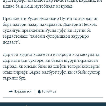
дӯш гирифт. Мақомот дар ИМА тасдиқ карданд, ки
иддао ба ДОИШ мутобиқат мекунад.
Президенти Русия Владимир Путин то ҳол дар ин
бора изҳори назар накардааст. Дмитрий Песков,
сухангӯи президенти Русия гуфт, ки Путин ба
зердастонаш “тамоми супоришҳои заруриро
додааст”.
Дар ҷои ҳодиса хадамоти изтирорӣ кор мекунанд.
Дар натиҷаи сӯхторе, ки баъди шурӯи тирандозӣ
сар зад, як қисми бино ва шифти толори консертӣ
оташ гирифт. Бархе матбуот гуфт, ки сабаби сӯхтор
таркиш буд.
Поделиться
Follow us