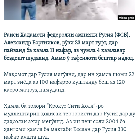
Раиси Хадамоти федеролии амнияти Русия (ФСБ),
Александр Бортников, рӯзи 23 март гуфт, дар
пайванд ба ҳамла 11 нафар, аз ҷумла 4 ҳамлавар
боздошт шудаанд. Аммо ӯ тафсилоти бештар надод.
Мақомот дар Русия мегӯянд, дар ин ҳамла шоми 22
март зиёда аз 100 нафарро куштанду беш аз 120
касро маҷрӯҳ намуданд.
Ҳамла ба толори “Крокус Сити Холл”-ро
мудҳиштарин ҳодисаи террористӣ дар Русия дар ду
даҳсолаи ахир мегӯянд. Аз ин пеш соли 2004 ба
ҳангоми ҳамла ба мактаби Беслан дар Русия 330
нафар кушта шуд.