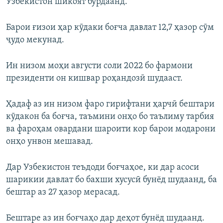
Узбекистон шикоят бурдаанд.
Барои ғизои ҳар кӯдаки боғча давлат 12,7 ҳазор сӯм
ҷудо мекунад.
Ин низом моҳи августи соли 2022 бо фармони
президенти он кишвар роҳандозӣ шудааст.
Ҳадаф аз ин низом фаро гирифтани ҳарчӣ бештари
кӯдакон ба боғча, таъмини онҳо бо таълиму тарбия
ва фароҳам овардани шароити кор барои модарони
онҳо унвон мешавад.
Дар Узбекистон теъдоди боғчаҳое, ки дар асоси
шарикии давлат бо бахши хусусӣ бунёд шудаанд, ба
бештар аз 27 ҳазор мерасад.
Бештаре аз ин боғчаҳо дар деҳот бунёд шудаанд.