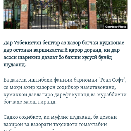
Дар Узбекистон бештар аз ҳазор боғчаи кӯдаконае
дар остонаи варшикастагӣ қарор доранд, ки дар
асоси шарикии давлат бо бахши хусусӣ бунёд
шудаанд.
Ба далели иштибоҳи фаннии барномаи "Реал Софт",
се моҳи ахир ҳазорон соҳибкор наметавонанд,
кумакҳои давлатиро дарёфт кунанд ва мураббиёни
боғчаҳо маош гиранд.
Садҳо соҳибкор, ки муфлис шудаанд, ба девони
вазирон ва вазорати таҳсилоти томактабии