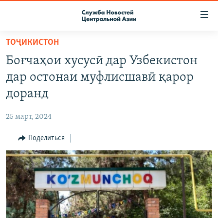
Ссылки
доступа
Вернуться
ТОҶИКИСТОН
к
О ПРОЕКТЕ
Боғчаҳои хусусӣ дар Узбекистон
основному
ПОДПИСКА
содержанию
дар остонаи муфлисшавӣ қарор
КОНТАКТЫ
Вернутся
доранд
к
RFE/RL ДИРЕКТ
главной
25 март, 2024
НАСТОЯЩЕЕ ВРЕМЯ
навигации
Вернутся
Поделиться
МИГРАНТ МЕДИА
к
поиску