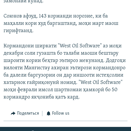
замонавӣ кунад.
Союнов афзуд, 143 корманди норозие, ки ба
маҳалли кори худ баргаштанд, моҳи март маош
гирифтаанд.
Кормандони ширкати "West Oil Software" аз моҳи
декабри соли гузашта бо талаби маоши бештару
шароити кории беҳтар эътироз мекунанд. Додгоҳи
вилояти Манғистау ахиран эътирози кормандонро
ба далели баргузории он дар иншооти истеҳсолии
хатарнок ғайриқонунӣ номид. "West Oil Software"
моҳи феврали имсол шартномаи ҳамкорӣ бо 50
кормандро якҷониба қатъ кард.
Поделиться
Follow us