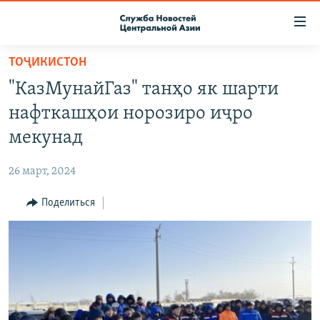
Ссылки
доступа
Вернуться
ТОҶИКИСТОН
к
О ПРОЕКТЕ
"КазМунайГаз" танҳо як шарти
основному
ПОДПИСКА
содержанию
нафткашҳои норозиро иҷро
КОНТАКТЫ
Вернутся
мекунад
к
RFE/RL ДИРЕКТ
главной
26 март, 2024
НАСТОЯЩЕЕ ВРЕМЯ
навигации
Вернутся
Поделиться
МИГРАНТ МЕДИА
к
поиску