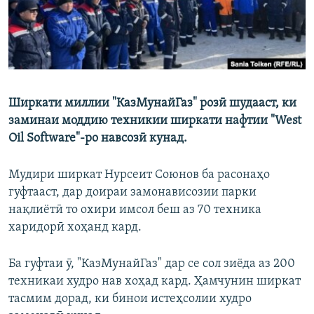
Ширкати миллии "КазМунайГаз" розӣ шудааст, ки
заминаи моддию техникии ширкати нафтии "West
Oil Software"-ро навсозӣ кунад.
Мудири ширкат Нурсеит Союнов ба расонаҳо
гуфтааст, дар доираи замонависозии парки
нақлиётӣ то охири имсол беш аз 70 техника
харидорӣ хоҳанд кард.
Ба гуфтаи ӯ, "КазМунайГаз" дар се сол зиёда аз 200
техникаи худро нав хоҳад кард. Ҳамчунин ширкат
тасмим дорад, ки бинои истеҳсолии худро