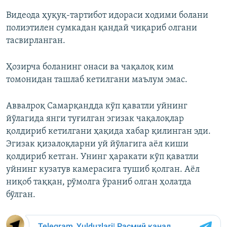
Видеода ҳуқуқ-тартибот идораси ходими болани
полиэтилен сумкадан қандай чиқариб олгани
тасвирланган.
Ҳозирча боланинг онаси ва чақалоқ ким
томонидан ташлаб кетилгани маълум эмас.
Аввалроқ Самарқандда кўп қаватли уйнинг
йўлагида янги туғилган эгизак чақалоқлар
қолдириб кетилгани ҳақида хабар қилинган эди.
Эгизак қизалоқларни уй йўлагига аёл киши
қолдириб кетган. Унинг ҳаракати кўп қаватли
уйнинг кузатув камерасига тушиб қолган. Аёл
ниқоб таққан, рўмолга ўраниб олган ҳолатда
бўлган.