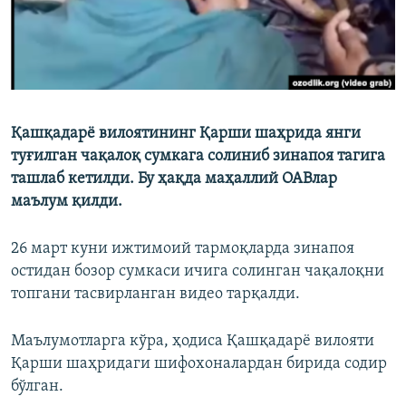
Қашқадарё вилоятининг Қарши шаҳрида янги
туғилган чақалоқ сумкага солиниб зинапоя тагига
ташлаб кетилди. Бу ҳақда маҳаллий ОАВлар
маълум қилди.
26 март куни ижтимоий тармоқларда зинапоя
остидан бозор сумкаси ичига солинган чақалоқни
топгани тасвирланган видео тарқалди.
Maълумотларга кўра, ҳодиса Қашқадарё вилояти
Қарши шаҳридаги шифохоналардан бирида содир
бўлган.