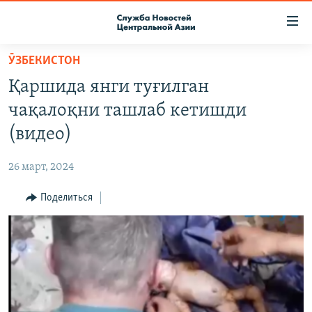
Ссылки
доступа
Вернуться
ӮЗБЕКИСТОН
к
О ПРОЕКТЕ
Қаршида янги туғилган
основному
ПОДПИСКА
содержанию
чақалоқни ташлаб кетишди
КОНТАКТЫ
Вернутся
(видео)
к
RFE/RL ДИРЕКТ
главной
26 март, 2024
НАСТОЯЩЕЕ ВРЕМЯ
навигации
Вернутся
Поделиться
МИГРАНТ МЕДИА
к
поиску