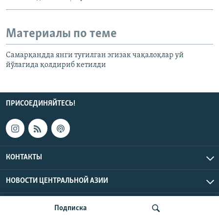
Материалы по теме
Самарқандда янги туғилган эгизак чақалоқлар уй
йўлагида қолдириб кетилди
ПРИСОЕДИНЯЙТЕСЬ!
КОНТАКТЫ
НОВОСТИ ЦЕНТРАЛЬНОЙ АЗИИ
CENTRAL ASIAN © 2026 RFE/RL, Inc. | Все права защищены.
Подписка