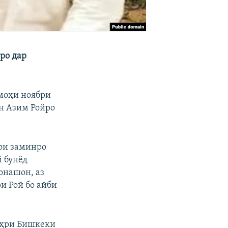
ро дар
 моҳи ноябри
он Азим Ройро
ҳои заминро
 бунёд
онашон, аз
ри Рой бо айби
шаҳри Бишкеки