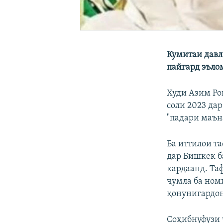
Кумитаи давл
пайгард эълом
Худи Азим Ро
соли 2023 да
"падари маън
Ба иттилои т
дар Бишкек б
кардаанд. Та
ҷумла ба номи
қонунигардон
Соҳибнуфузи 