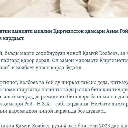
атии амнияти миллии Қирғизистон ҳамсари Азим Рой
 кардааст.
й, баъди марги соҳибнуфузи ҷиноӣ Қамчӣ Колбоев, аз
р пайгард қарор дорад. Он замон мақомоти Қирғизист
авӣ"-и Колбоев унвон карда буданд.
афтишот, Колбоев ва Рой ду ширкат таъсис дода, қитъа
а номи ширкатҳо навишта ва дар онҳо биноҳои тиҷорӣ
фтишот мегӯяд, даромади ин биноҳоро ба номи наздик
 ҳамсари Рой - Н.З.Х. - сабт кардаанд. Нисбати ҳамса
ии даромадҳои ҷиноӣ парванда боз шудааст.
ҷиноӣ Қамчӣ Колбоев рӯзи 4 октябри соли 2023 дар 