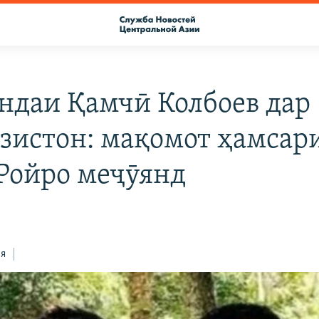
ндаи Қамчӣ Колбоев дар
зистон: мақомот ҳамсар
Ройро меҷӯянд
ся