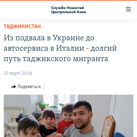
Ссылки
доступа
Вернуться
ТАДЖИКИСТАН
к
О ПРОЕКТЕ
Из подвала в Украине до
основному
ПОДПИСКА
содержанию
автосервиса в Италии - долгий
КОНТАКТЫ
Вернутся
путь таджикского мигранта
к
RFE/RL ДИРЕКТ
главной
27 март, 2024
НАСТОЯЩЕЕ ВРЕМЯ
навигации
Вернутся
Поделиться
МИГРАНТ МЕДИА
к
поиску