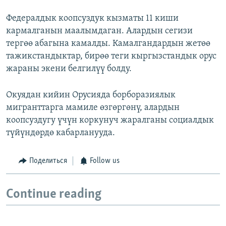
Федералдык коопсуздук кызматы 11 киши
кармалганын маалымдаган. Алардын сегизи
тергөө абагына камалды. Камалгандардын жетөө
тажикстандыктар, бирөө теги кыргызстандык орус
жараны экени белгилүү болду.
Окуядан кийин Орусияда борборазиялык
мигранттарга мамиле өзгөргөнү, алардын
коопсуздугу үчүн коркунуч жаралганы социалдык
түйүндөрдө кабарланууда.
Поделиться
Follow us
Continue reading