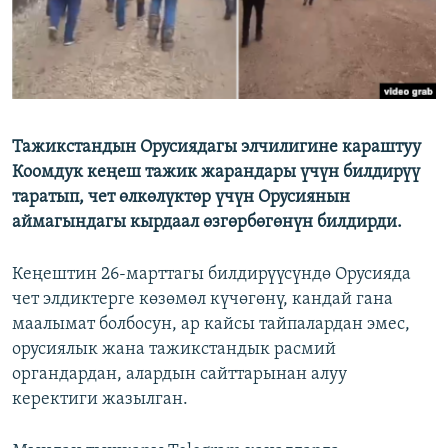
Тажикстандын Орусиядагы элчилигине караштуу
Коомдук кеңеш тажик жарандары үчүн билдирүү
таратып, чет өлкөлүктөр үчүн Орусиянын
аймагындагы кырдаал өзгөрбөгөнүн билдирди.
Кеңештин 26-марттагы билдирүүсүндө Орусияда
чет элдиктерге көзөмөл күчөгөнү, кандай гана
маалымат болбосун, ар кайсы тайпалардан эмес,
орусиялык жана тажикстандык расмий
органдардан, алардын сайттарынан алуу
керектиги жазылган.