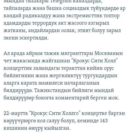
Мындан тышкары Telegram каналдарда,
тайпаларда жана башка социалдык түйүндөрдө ар
кандай радикалдуу жана экстремисттик топтор
адамдарды террордук акт жасоого азгырып
жатканы, андайлардан оолак, этият болуу зарыл
экени эскертилди.
Ал арада айрым тажик мигранттары Москванын
чет жакасында жайгашкан "Крокус Сити Холл"
концерттик залындагы теракттан кийин орус
бийлигинин жана жергиликтүү тургундардын
аларга карата мамилеси начарлаганын
билдирүүдө. Тажикстандын бийлиги мындай
билдирүүлөр боюнча комментарий берген жок.
22-мартта "Крокус Сити Холлго" концертке барган
көрүүчүлөргө кол салуу болуп, кеминде 143
кишинин өмүрү кыйылган.